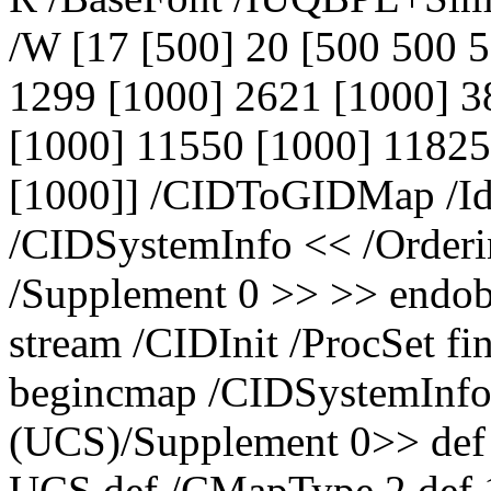
/W [17 [500] 20 [500 500 
1299 [1000] 2621 [1000] 3
[1000] 11550 [1000] 11825
[1000]] /CIDToGIDMap /Id
/CIDSystemInfo << /Orderin
/Supplement 0 >> >> endob
stream /CIDInit /ProcSet fi
begincmap /CIDSystemInfo 
(UCS)/Supplement 0>> def
UCS def /CMapType 2 def 