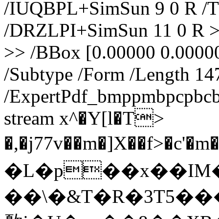
/IUQBPL+SimSun 9 0 R /
/DRZLPI+SimSun 11 0 R >>
>> /BBox [0.00000 0.0000
/Subtype /Form /Length 14
/ExpertPdf_bmppmbpcpbcb
stream x^�Y[l�T>
�,�j77v��m�]X��f>�c'
�L�p��x��I
M
��\�&T�R�3T5���