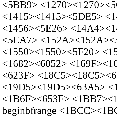
<5BB9> <1270><1270><
<1415><1415><5DE5> <1
<1456><5E26> <14A4><
<5EA7> <152A><152A><
<1550><1550><5F20> <1
<1682><6052> <169F><1
<623F> <18C5><18C5><
<19D5><19D5><63A5> <
<1B6F><653F> <1BB7><1
beginbfrange <1BCC><1