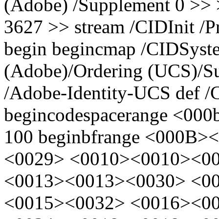
(Adobe) /Supplement 0 >> 
3627 >> stream /CIDInit /Pr
begin begincmap /CIDSyste
(Adobe)/Ordering (UCS)/
/Adobe-Identity-UCS def /
begincodespacerange <000
100 beginbfrange <000B
<0029> <0010><0010><0
<0013><0013><0030> <0
<0015><0032> <0016><0