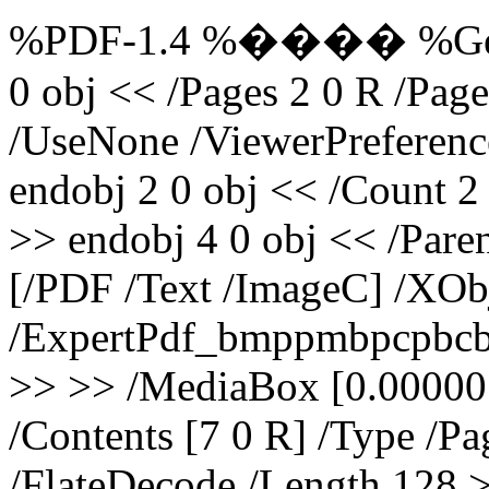
%PDF-1.4 %���� %Genera
0 obj << /Pages 2 0 R /P
/UseNone /ViewerPreference
endobj 2 0 obj << /Count 2 
>> endobj 4 0 obj << /Pare
[/PDF /Text /ImageC] /XOb
/ExpertPdf_bmppmbpcpbcb
>> >> /MediaBox [0.00000
/Contents [7 0 R] /Type /Pa
/FlateDecode /Length 128 