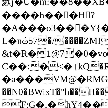
㱊 j�U�m:��8��X
����h���Hً?
�A���o3���Y{�XŅT�5
L�nώ57�/����ZMΙ
&t�R�1@7�0�vo
C��:�<�ٳkQ�RݐP��k�/��pE��
�a���VM@�RMG���Q�
��N0�BWixT�"h��H
F;G�,�hY4��