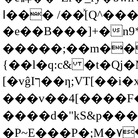
ߊ��� /��ͯ[Q^����T�tk�8�m�
�е��B���]+�n9
�����;��m��
{��l�q:c& �t�Qj�
[�vĝIך��ƞ;VT[��i�x�U!X:���~��/
���v��4[����F�
����d�"kS&p���
�P~E���P�;M�۷