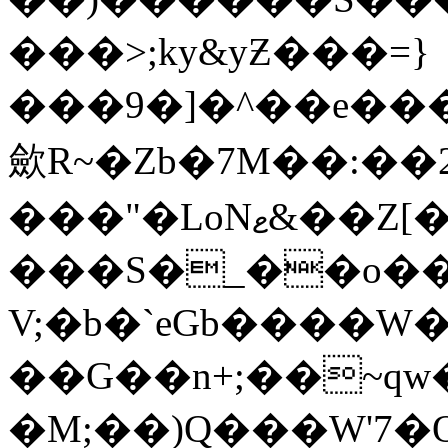
���>;ky&yƵ���=}
���9�]�^��e���m'{�^���{�oZ
歛R~�Zb�7M��:��2�?ػy놥
���"�LoNޱ&��Z[�1��/|A����k��;�w�֠{{�7��[�[׷���j l�[ђ����SȒ��S�޳�>�$oߘ��2�4�K�b��%�y������;�B��;�6��'�\w����D��&֧
���S�_��o��K
V;�b�`eGb����W�޿�;#�y��ۓ�Iw��T~5�?)p�`�>�uSRHKb�"^��ɵ�m�Z�
��G��n+;��~qw
�M;��)Q���W'7�