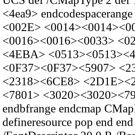
<4ea9> endcodespacerange
<002E> <0014><0014><0
<0016><0016><0033> <0
<4EBA> <0513><0513><
<0F37><0F37><5907> <2
<2318><6CE8> <2D1E><
<7801> <3020><3020><7
endbfrange endcmap CMap
defineresource pop end end