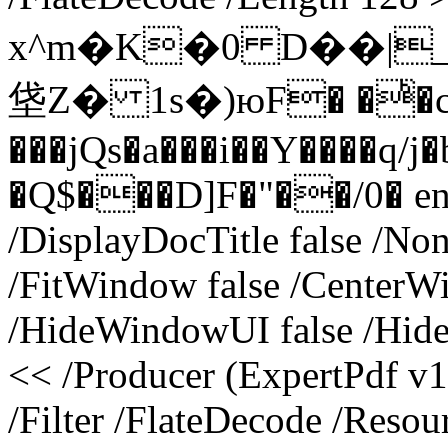
x^m�K�0 D��|
垡Z� 1s�)юF� �ͪ
���jQs�a���i��Y����q
�Q$���D]F�"��/0� ends
/DisplayDocTitle false /N
/FitWindow false /CenterWi
/HideWindowUI false /Hide
<< /Producer (ExpertPdf v1
/Filter /FlateDecode /Resou