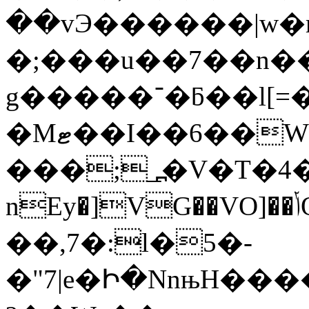
��vЭ������|w�m
�;���u��7��n��+nc
g�����־�ƃ��l[=����O�ؿ���-�Wvn}
�Mޓ��I��6��W�v�2r��)!
���;_߽�V�T�4�
nEy�]VG��VO]��ݳQ�%�'Ko^��i�_��[p��f1M��k�N^7h��W6��S�)��+�kn�:!l�
��,7�:l�5�-
�"7|e�Ի�NnњH���