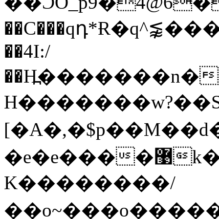
��ϽO_p9�4@6��&�E
��C���qդ*Ɍ�q^⪉����$v�b;΃��^�����Yا�y0����^{�u�k_��
��4I:/
��Η߽�������n����_
H�������w?��S+7Y�ڗ-��_
[�A�,�$p��M��d
�e�e����޹k�y�,�����$e�/�
K��������/
��o~���o������