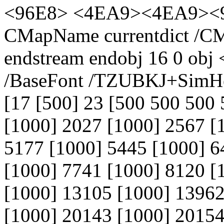
<96E8> <4EA9><4EA9><98
CMapName currentdict /CM
endstream endobj 16 0 obj 
/BaseFont /TZUBKJ+SimHe
[17 [500] 23 [500 500 500
[1000] 2027 [1000] 2567 [
5177 [1000] 5445 [1000] 6
[1000] 7741 [1000] 8120 [
[1000] 13105 [1000] 13962
[1000] 20143 [1000] 2015