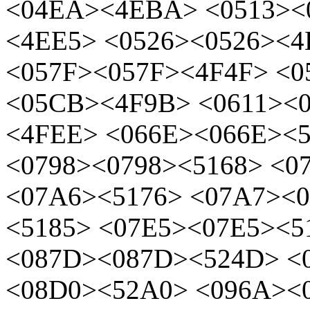
<04EA><4EBA> <0513><
<4EE5> <0526><0526><
<057F><057F><4F4F> <0
<05CB><4F9B> <0611><0
<4FEE> <066E><066E><5
<0798><0798><5168> <0
<07A6><5176> <07A7><
<5185> <07E5><07E5><5
<087D><087D><524D> <
<08D0><52A0> <096A><