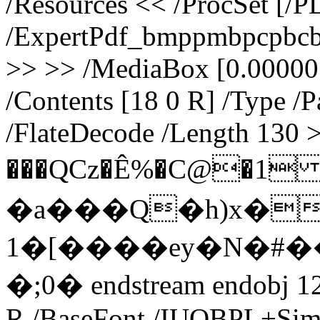
/Resources << /ProcSet [/P
/ExpertPdf_bmppmbpcpbcb
>> >> /MediaBox [0.00000
/Contents [18 0 R] /Type /P
/FlateDecode /Length 13
���QCz�Ê%�C@�1
�a���Q�h)x�
1�[����ey�N�#��
�;0� endstream endobj 12 
R /BaseFont /IUQBPL+Sim