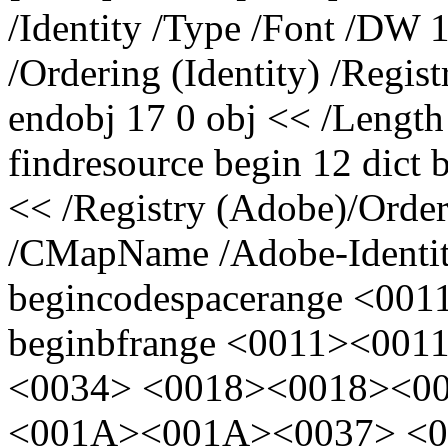
/Identity /Type /Font /DW
/Ordering (Identity) /Regi
endobj 17 0 obj << /Length
findresource begin 12 dict
<< /Registry (Adobe)/Orde
/CMapName /Adobe-Identit
begincodespacerange <001
beginbfrange <0011><00
<0034> <0018><0018><0
<001A><001A><0037> <