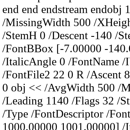
end end endstream endobj 
/MissingWidth 500 /XHeigh
/StemH 0 /Descent -140 /S
/FontBBox [-7.00000 -140
/ItalicAngle 0 /FontName
/FontFile2 22 0 R /Ascent 
0 obj << /AvgWidth 500 /M
/Leading 1140 /Flags 32 /
/Type /FontDescriptor /Fo
1000.00000 1001.00000] /I