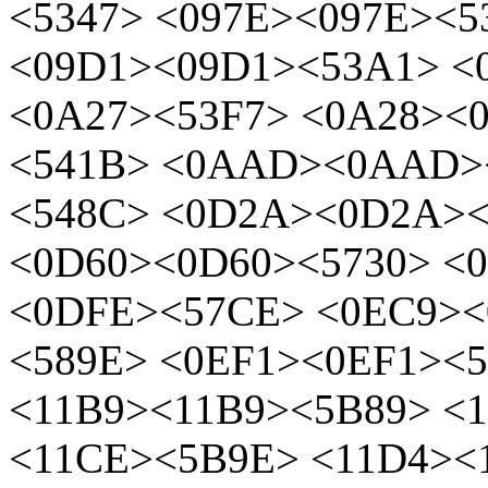
<5347> <097E><097E><5
<09D1><09D1><53A1> <
<0A27><53F7> <0A28><
<541B> <0AAD><0AAD>
<548C> <0D2A><0D2A><
<0D60><0D60><5730> <
<0DFE><57CE> <0EC9><
<589E> <0EF1><0EF1><5
<11B9><11B9><5B89> <
<11CE><5B9E> <11D4><