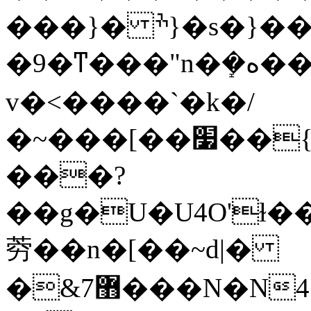
���}� ׯ}�s�}��^�̧?���/]}�/
�9�ͳ���"n�ܻ�ه��ya��ه�A빃
v�<����`�k�/
�~���[��׷��{+���|g��[���kY�����׾pmre�F�h1o��\��6_:Xz��k/
���?
��g�U�U4O'ɫ
䓖��n�[��~d|�
�&7޻���N�N4���(�8��+�8�ܚLZ��o�zm��ܘn���׬��ͭ�������������n[^Kɳ������3?