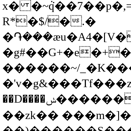
x� �~ܵq��7��p�,=w���Oڶ
R*�$/�.�
�֏���æu�A4�[V�
�g#��G+�e�+�:
������~/_�K��
�'v�g&���Tf���z���|x;��r
��D����ݭ������W,��훭���.0$��'m0-
��zk�� ���m�]�
��)������S���