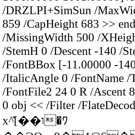
/DRZLPI+SimSun /MaxWidth
859 /CapHeight 683 >> end
/MissingWidth 500 /XHeigh
/StemH 0 /Descent -140 /S
/FontBBox [-11.00000 -14
/ItalicAngle 0 /FontName
/FontFile2 24 0 R /Ascent 
0 obj << /Filter /FlateDec
x^̽[��ו�ﾜ