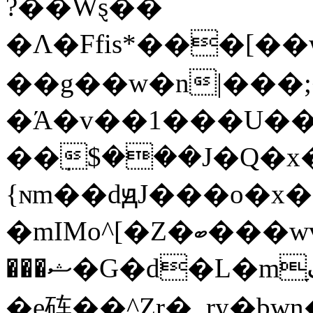
?��Wȿ��
�Λ�Ffis*���[
��g��w�n|���;
�Ά�v��1���U��
��݀$���J�Ԛ�x
{ɴm��dԭJ���o�x�
�mIMo^[�Z�ބ���wv}
���ޝ�G�d�L�mָڰ������ۻi��~z��ޛY�&�h'=|
�e砗��^Zr�_ry�bw