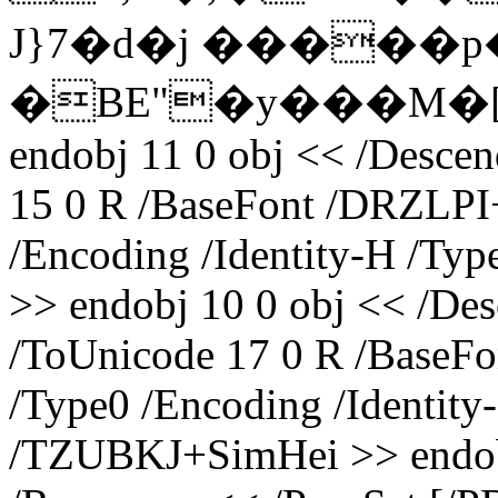
J}7�d�j �����p�
endobj 11 0 obj << /Descen
15 0 R /BaseFont /DRZLPI
/Encoding /Identity-H /T
>> endobj 10 0 obj << /Des
/ToUnicode 17 0 R /BaseF
/Type0 /Encoding /Identity
/TZUBKJ+SimHei >> endobj 