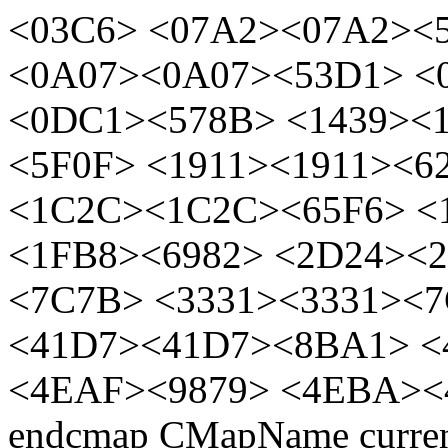
<03C6>
<07A2><07A2><5
<0A07><0A07><53D1> <
<0DC1><578B> <1439><1
<5F0F> <1911><1911><
<1C2C><1C2C><65F6> <
<1FB8><6982> <2D24><
<7C7B> <3331><3331><
<41D7><41D7><8BA1> <
<4EAF><9879> <4EBA><4
endcmap CMapName current