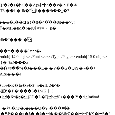
am x��X�jA }/�?�s�I��A(x/��v�P�@
,���k�P?���/h��_�?
�&�I��xHs}�!(�^�͒��8g��>y!
�(�Kߦ {_p�_
dh�J���s�
m��m�i���}z�-
 /Font <>>> /Type /Page>> endobj 15 0 obj <>
�}�a%2���#
Â.œ���4
rIU;(�\�
屉ƃ�1'�;���3�LwK_
� �hF�.�i��Q�9Ͱ����
��ՑP���ҏ�$�|�#����벹rZ�� ٝ^�X�6�/.