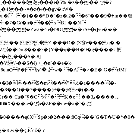
�4 ��~=�z�/��gv�;:W�
�z�,߅�9���"6��2m��쵙
~
��ʂ||2ۣ�Z.���D�l(Z䆞e���q� �
�H�Z��Dm$���?�{Y��q��H�9�g����U魺
\^��S�l) +_�n[��e�k-
�>�E�!G�rJM?
�r�8��Q��7����@��@z�(�-�
�"ŷ�O>�K�e ��ޒ3����ᆬ
0����ą8X $g�;�2���;8Cq��`G�T�U�*�0
.w��{,Ě`ǆ�|?