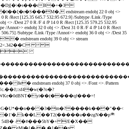
�Dj[�\�s���rB�+�3
S���M�, endstream endobj 22 0 obj <>
4 0 R /Rect [125.35 645.7 532.95 672.9] /Subtype /Link /Type
obj <> /Dest 27 0 R /F 4 /P 14 0 R /Rect [125.35 579.25 532.95
pe /Annot>> endobj 32 0 obj <> /Dest 31 0 R /F 4 /P 14 0 R /Rect
5 506.75] /Subtype /Link /Type /Annot>> endobj 36 0 obj <> /Dest 35
�'� endstream endobj 39 0 obj <> stream
82<.342��C 

��������������������������������
����������������������������������
� 8e� endstream endobj 37 0 obj <> /Font <> /Pattern
Ke�0dBNT�yi��(����qf���=!