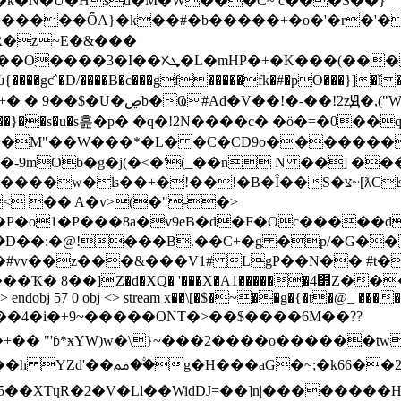
R�z~E�&���
'�<�6F�v��D}=��5���P֓6���+.9�p*a?
�gƈ`�D/����B�c���gf�����fk�#�pO���}]�ǐ���/
Ħ ^/(��f6�Qi���3�d|����(R�f�}
��M"��W���*�L� �C�CD9o�������
�-9mOb�g�j(�<�'(_��n N ��] ��
�!�B�Î��S�צ~[ƛCʪߔ������ �ԯc%�0%n�t�cLX?
o1�P���8a�ּv9eB�d�F�Oc�����d1
�D��:�@!���B.��C+�g �p/�G��
d(�#vv��z���&���V1# LgP��N�� #t
�4׿Z���y ��Wס;���M�_�����\Tl�6�.��h �����-
 /Page>> endobj 57 0 obj <> stream x��\[�$�~��g�{�t�@_ ��
� "'ɓ*ӿYW)w�\}~���2����o������tw
�2��.sbY�5��;�R����}
��XTɥR�2�V�Ll��WidDJ=��]n|��������H