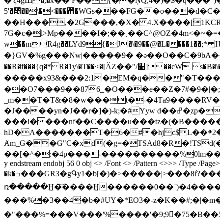
�'ζ4gШ�,�x��ݴF��{��ŅQ,4�)�$�q���")�k�N�U�Hsd�M�W���C~ c���S��}
׊�'5��\�<���֋�WGs���FG��o���d�C������ȪA}�k��#�b�����+�o�'�r�'�~D`�S\tL�Y�ܡT�H<��v�n �㭞
��H���,�2G���,�X� 4.X����[1KC
7G�c�l>Mp����I�;��ˎ��C^@OZ�4m<�~�=��O����3�I��ᝣܜ�L�mHP�+�K���(����6h�4��I��&��g�
w��mR4g��LYd9{�J�\�9��@�L����1��;* Ƕ{���
�}GV�%g���Nw|�����9� �ə� �O��C�9bA�+� � 9��$�U�ڝb�Ҩ#Ad�V��!�-��!2zԬ�,("W:�I���:o�F�
��R�f���{q�* R�1y\�T��<�[ӐZ��"/׺]��cW s�B�\��}��s�u�s흞�p� �q�!2N����c� �ö�=�0��qʵ�D�rm@�,��|
�����x93&���2:1�EM�q��"�T��
��O7���9��876_�O���e��Z�7#�9�|�;
_m��T�T&�8�w���t�-�4Тa9����RV�����w�ʪ��+�!�
�J����yn�J��r�]�)-k;�#Yyw d��ߝ�ַzp�< �� A�v>(�"-�>
���і����nf��C����u���tz�(�B�����P�
hD�A�������T�6�#�hjc$L��ⱚ2
Ⱥm_G��G"C�xd(�g=�TSAd8�R�!TS
��[�^�:�4p���-����������%0lm����Ҡ� 8��]Z�đ�XQ� '���X�A1�����
y endstream endobj 56 0 obj <> /Font <> /Pattern <>>> /Type
�k�ߏ���GR3�gԳy1�b[�)�>�����|>���8ŕ?����4�i�+9~�����ΟNT�>��$����6M��? ?
ռ�����Ӈ�͝����Ӈ������0��ˉ)�4����+�
���%�3��4�b�#UY�*EO3�-z�K��#;�|�m��h YZd'��ﳑ��۟g�H���aG�~;�k66�
�"���%=���V���'%����'�9;9�ّ75�B��5