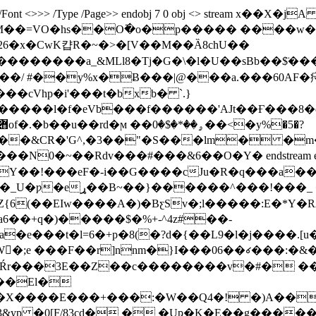
 obj <> /Font <>>> /Type /Page>> endobj 7 0 obj <> stre
��=VO�hs��O߫�o�p����� ����w�T3
6�x�CwK캽R�~�>�[V��M� �Ȁ8chU��
����a_&MLl8�Tj�G�\�l�U��sBb��$̈�� �
��/ #��y%x�Ƀ���|@���a.���60AF�疛�MH�lM
��cVhp�i'���t�bxb� `.}
���l�f�eVb���f������'AJt��Ғ���8�
n9Ϗ����&CR�'G^,�3��"�S���lm� �
Rdv���#���&6��O�Y� endstream endobj 14 0 obj <>
`�Y��!���eF�-i��G����cJu�R�q���a�
��L� �V��G�QjY�~��+|
6(��EIw����A�)�BƹSv�;l�����:E�*Y�R
a6��+q�)�����$�%+-^4z#��-
l=6�+p�8(�?d�{��L9�l�j����.[u�ubs�K�ظ�a�$Պr�
�;e ���F��r]nnm�}I���06��꠷���:�&�
X����E���+���:�W��Q4�! �)A�� 
3&yp �0[F/83cd� � �Uҏ�K�E��g����