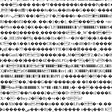
l��m爋^(����#u�Sԋ��d8s��G���[>����8
��訩
��i�bl5I��)�. ��c�}�y�{; �d���y�� +m
O�~w�|
���Ӈ�����˷����I��k-�_W`��$�+�
G�_HE}$W�q ��&d�J}ѥ�~-=�)W��j�A���
K7��A��A����CR�ж[� Z+n�4H�B+B����:
�?
�GaxU�PDe [J����(�
�,,M�]�F2;�Zw3�0
& E��OHQ�9yL�+[�"��ԧ��֓rK,��N�z^B*F
CQ�W�j zOS����[��&T���c�xv{ z�} 3O���Py�R�FjKQ
���7��,?���G��^����ʐ�:� �R��S���( 
�7��r%���2�w̠��D~E���r2���K�4���e��Z{
:^�<�$wy-2��By�+e�{�^Do?
��Xbf��`�m-��m�� �]��LFu��=�.��
�X�)���]����m�*�