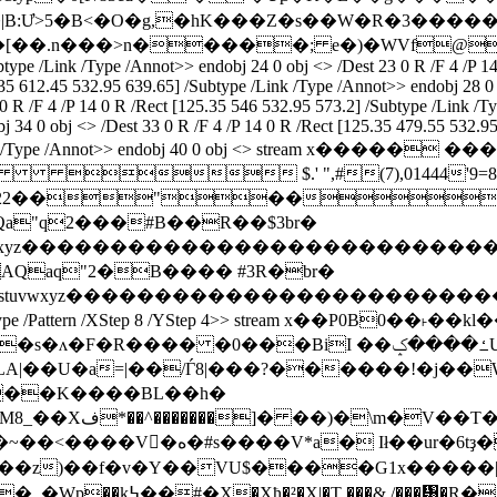
�|B:Ư>5�B<�O�g,�hK���Z�s��W�R�3�����
.n���>n�����; е�)�WVf@�l��ξ�r�
btype /Link /Type /Annot>> endobj 24 0 obj <> /Dest 23 0 R /F 4 /P 1
.35 612.45 532.95 639.65] /Subtype /Link /Type /Annot>> endobj 28 0 
0 R /F 4 /P 14 0 R /Rect [125.35 546 532.95 573.2] /Subtype /Link /Ty
 34 0 obj <> /Dest 33 0 R /F 4 /P 14 0 R /Rect [125.35 479.55 532.9
pe /Link /Type /Annot>> endobj 40 0 obj <> stream x����� ��
 $.' ",#(7),01444'9=
22222222222222222��"��
"q2���#B��R��$3br�
YZcdefghijstuvwxyz���������������
aq"2�B���� #3R�br�
VWXYZcdefghijstuvwxyz�������������
ype /Pattern /XStep 8 /YStep 4>> stream x��P0B0��˫��kl���
ʌ�F�R���� �0���BiI ��ߑ����ݤUc.��J;::sf4�w(�?o�?
A|��U�a=|��/Ѓ8|���?������!�j��W
"���K����BL��h�
?����k���"��<
'�,k��L��T2(�����a��zgN��p⺻
Z�� eMj�{�-� �1��p