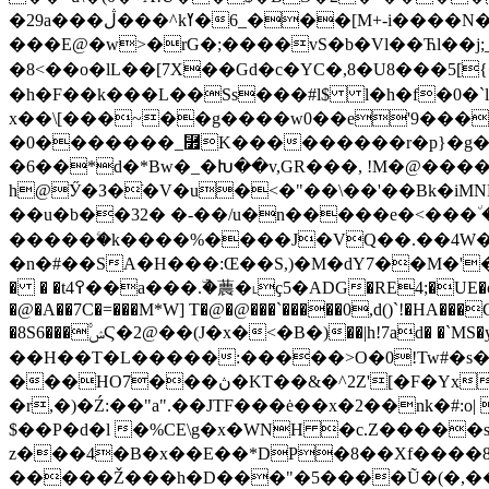
�29a���ڷ���^kߌ�6_���[M+-i����N���� o��� ��e�*F�������k����Pq��E�+�����}��$���,����/!
���E@�w>�rG�;����vS�b�Vl��Ћl��j;_
�8<��o�lL��[7X��Gd�c�YC�,8�U8���5[{�ٻ<\#1�$V��1�y2^F�,���h<�ϭSD�(����m�N,��Y
�h�F��k���L��Ss���#l$ l�h�f�0�`lRf
x��\[���~��g����w0��e'9����vא���Ԓ�K��є�ā`L�������K�/'y�����ZV���ӗS��S����
�0�������_⿿K���������r�p}�g��
�6��*d�*Bw�_�Խ��v,GR���, !M�@����
h@Ӳ�З�ֿ�V�u�<�"��\��'��Bk�iMN
��u�b��32� �-��/u�n�����e�<���٘ �ډʞE�w�?7/���i����VF!E�H��腃����_;���r7qw�x���~�����ϟ�
�����ۧ�k����%����J�VQ��.��4W��
�n�#��SA�H���:Œ��S,)�M�dY7��M�'�)��u)��]���Β�4Z��uSL٢Gy��*q�[^aN�
� � �t4߉��a���.ۜ�蕽�˪ҫ5�ADG�RE4;�UE�o�^\�|R�J�,�0liƨ�"�������gsK��[*�M����kG[E,$�BLO��-�N��������"��*�N1 �bZ�齸vgw�w����1|
�@�A��7C�=���M*W] T�@�@���`�����0,d()`!�HA���
�8S6���۟ݾϚ�2@��(J�x�<�B�)��|h!7ad� �`MS�y�#��&L������{�� ��!�{�blΨI @�������P�˕�3���� T���ٹ'�4� C����8�q�9-
��H��T�L�����:�����>O�0!Tw#�s�
���HO7���ڽ�KT��&�^2Z'[�F�Yx޼bsa-�nI�i����/X W*�� v��;N.���͵s�<���/������X(>z��|
�r,�)�Ź:��"a".��JTF���ė��x�2��nk�#:o| �
$��P�d�l �%CE\g�x�WNH �c.Z�����sX
z���4�B�x��E��*DP�8��Xf����8
�����Ž���h�D���"�5����Ũ�(�,��ӹ�����ڝ��v�B)�_��d���� n��q��B K 9� ���-