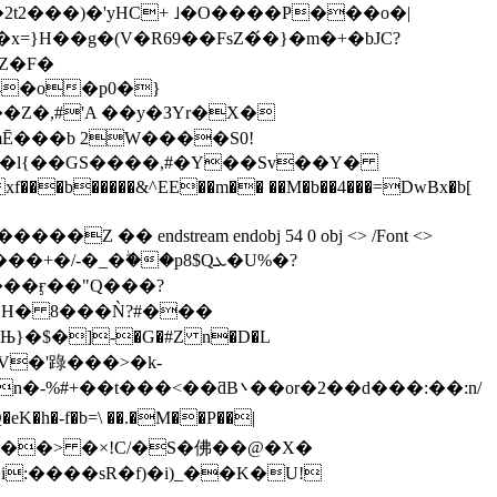
x=}H��g�(V�R69��FsZ�́�}�m�+�bJC?
Z�F�
4�o�p0�}
��b�����&^EE�
�m�� ��M�b��4���
=DwBx�b[
�/-�_�ۖ��p8$Qܥ�U%�?
��ӻ��"Q���?
}�$�]-�G�#Z n�D�L
��or�2��d���:��:n/
K�h�-f�b=\ ��.�M��P��|
jC��;��> �×!C/�S�佛��@�X�
:����sR�f)�i)_��K�U!