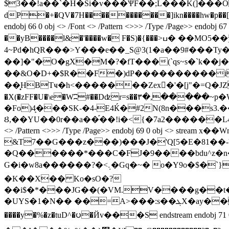
$3��!a��`�H�Si�v���ѰF��;L���K(]���O{��$�I�
dP�+�QV�7H�����������]ikn����hw�p��[
endobj 66 0 obj <> /Font <> /Pattern <>>> /Type /Page
��yB����l&�'����w� F�S)�{���>ߎ� ��MO5��ǯ�M�=�×���j��)�+��4��axZ*�(A��T�?9/� ��q�^} K���oG��
4~Pd�hQR���>Y���e��_S@3(1�a��9#���Ty�&��"Ք�g�V=��
��]�"�O�gX�M�?�fT���(`qs~s�`k��
��&O�D+�$R��F�)dP����������iN
��͙HBTҹ�h<�������Zex�'�[j"�=Q�J
�X(�zFF�U�\e�Wʭ#��Dʣr=s��٣�,�����~p�W��׈� ^K�U�y��$e�&�e} k����%�e��E�D-X?�<�V5 Ƣ 2 L��2q�Sr� Sy{���!/�Ϥ�L}
�Fo)4̙���SK-�4-E4Ќ�#2N(8n���s3
Ȣ,��YU��0r��a��֡��!i�<{�7a2������L4պ����~��m~��;��zNVA,¾Ń 
&T7��G���z���)���J�'Q[5�E�81��-
�Q������*���C�FJ�9����bdu^z�n�
G�i�w8a������?�<܉�Gq�~� o�Y9o�$�`}Z��6��&��04ia���v�=�L c�%ۥN�*`�ݓ���{98�_Ai�!��Y�e��n�e�J,�k|
�K��X�� Ko�sO�?
��i$�*���JG��(�VM.V����g��t�
�UYS�1�N�� ��=A
>���:s��ܓX�ay���y䎅Cnp��>�N'�0�����9ot}?�ODj^ 4QU�5Y̘/.�v�k@� p���l���F٬9�fg�@x�yrN�3���Eg�i�̥��
����y�%�z�tuD^�ပ�Йv���S endstream endobj 71 0 obj <