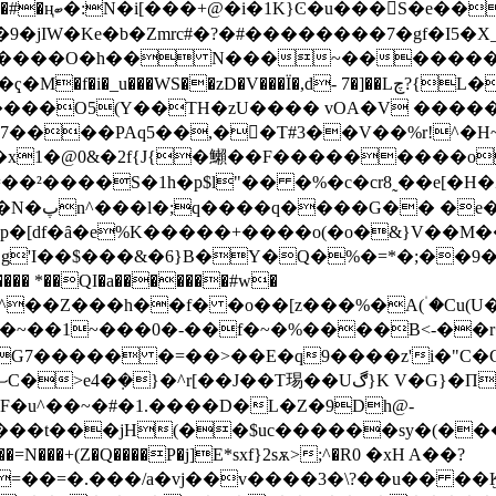
-�z���� �?
�jIW�Ke�b�Zmrc#�?�#��������7�gf�I5�X_
�h�� N���~�������ӷ�_,�}���*D�]
���PAq5��,�𢱰�T#3��V��%r!^�H
x1�@0&�2f{J{�䲚 ��F���������o
�=��²����S�1h�p$l"�� �%�c�cr8˷��e[
��S�-8]
f�ȃ�e%K�����+����o(�o�&}V��M��V;
�&�6}B�Y�Q�%�=*�;��9�6qmѺP�|҄؈�^ڻw� �A
�� *��QI�a�������#w�
�Q�~��1~���0�-��f�~�%����B<-�
���� �=��>��E�q9����z'i�"C�Gr��ˎCa
�F�u^��~�#�1.����D�L�Z�9Dh@-
���t���jH(��$uc������sy�(���
��+(Z�Q����P�j]E*sxf}2sѫ>;^�R0 �xH A��?
=��=�.���/a�vj��v����3�\?��u�� ��Ӄ�R