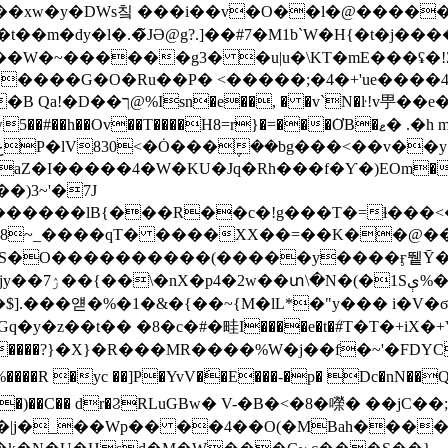
�m�dy�l�.�̃JƏ@g?.]��#7�M1b`W�H{�t�j� ���
�W�~������g3� �u|u�\KT�mE���ʢ�!
����G�O�Ru��P� <�����;�4�+'ue����
��Z�,#'A ��y�ЗYr�X�
���H8=r}�=���݁ƠB�ޱ� .�h mĒ���b 2W����S0!
aZ�I�����4�W�KU�Jq�Rh���f�Ƴ�)ΕOm�xf�
stream x��\[��8~_����qT� ����XX��=��K��@����+
5S�O����������(�����y����ӻ뛭Ȳ�
�Ǹ?#���
.���얟�%�1�&�{��~{M�lL*�"y��� i�V�ϭЊ
�R���MR����%W�j��f�~'�FDYCn�-%#+��t���<��ƌB܌
���R �yc ��]P�YvV�َ�E���-�p� Dc�nN��Q�e
�Kqy�Sg�)��C�� dr�ϨRLuGBw� V-�B�<�8�㘇� ��
|j�_��Wp�� ��4��O(�MBah����i