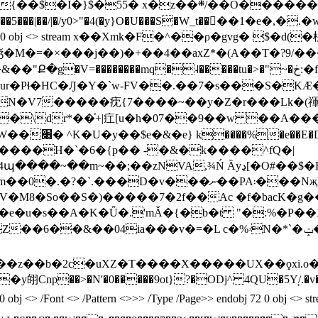
}$�55� x�z��܍/��O�������[�뙦
��5���|��/|�/y0>"�4(�y}O�U���S�W_t��򆒸��1�e�,�
>> endobj 67 0 obj <> stream x��Xmk�F�^��ρ�gvg� $�d(
������mq�˨�����tu�>�"~�ڂ:�fn��˘�+O��.|��g�E�-��`�9�
j�ur�Pɬ�HC�Ԓ�Y�`w-FV��.��7�s���S�K
�V7�����㽸{7����~��y�Z�r���Lk�(
Z�\dr*��͐+|疘[u�h�07��9��w ��A��
.�����H�`�6�{p�� -�&�k����^fQ�|
Ȁyڍ[�O#��$�R� �Ĩ�׌��-;����?��m��ڹ�ԺI3> /Font
<> /Pattern <>>> /Type /Page>> endobj 69 0 ob
V�M8�So��S�)�����7�2f��Ac �f�bacK�g
e�u�s��A�K�Ǖ�.'mǍ�{�b�t "�:%�P��
�z��b�2c�uXZ�T����X�����UX��ϙxi.o
> /Font <> /Pattern <>>> /Type /Page>> endobj 72 0 obj <>