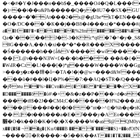
�<�#�Y�J���ʜ��b$�_����O4�Q�L���f
�)>��i��u&PҺ�����Q�y�8U7��SX�GUY;
����=�ۧ'�At���2�x@�gUbe*kT�EN���
�O�/DC���`�К��j��B8�4���x(�*����#@.�
Qa�`����J�-3�Kc*q0�7�^�y�_S
8G���A,��A�xi��*�*��R���Xf����K�
�Ś������h��{ǻ&V���� �wő����w
>���ӡ�z��㒯�ȱ=�TA�!�|�@w=���d&W���
���ů�#��l�Ц�P%��7:��AQ�ST̅R�/Q��
�jߧทu ��%>��Cvn�Io{� 6�E �*���ޮ�o X�&�ס�}/0~��'6W���_Xչʚ�S�.�Yp�!�� �z=2�Q-�r�G�7��S����}��/MW֧�.l~��
�D��� ����ȍ�ύ#\�+ �&�z��P���>d�o
����t8$�2J��CM4;C�l�����H%2���,i
���@���#��[�f�I:�"nt�>^{|�%h�ϱ�ɘKA7�
��:;]�t��h���a�E�J֙���y�A Εo���V�/
׻�O�k��B�K�9�;�X�;���W�ߘI@QM0yw(����ݣ����39��9��y�n endstream endobj 59 0 obj <> /Font <> /Pattern <>>> /Type /Page>> endobj 60 0 obj <> stream
x��\[�$� ~��g�{Ku/0���B ����`�����S}=�
~�����R����>�5��K��۸T��1�T�2���_N/�HQ