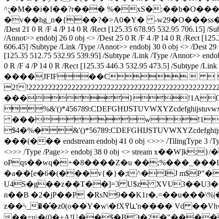
^;͈�M��i�I��?r��� %�xS�:��b�O��
�v��hg_n�{��?�>A0�Y� -w29�O���ss�[��
/Dest 21 0 R /F 4 /P 14 0 R /Rect [125.35 678.95 532.95 706.15] /Su
/Annot>> endobj 26 0 obj <> /Dest 25 0 R /F 4 /P 14 0 R /Rect [125
606.45] /Subtype /Link /Type /Annot>> endobj 30 0 obj <> /Dest 29 
[125.35 512.75 532.95 539.95] /Subtype /Link /Type /Annot>> endobj
0 R /F 4 /P 14 0 R /Rect [125.35 446.3 532.95 473.5] /Subty
����JFIF��C   
2!!222222222222222222222222222222222
���}!1AQa
%&'()*456789:CDEFGHIJSTUVWX
���w!1AQ
$4�%�&'()*56789:CDEFGHIJSTU
���(��� endstream endobj 41 0 obj <>>> /TilingType 3 /T
<>>> /Type /Page>> endobj 38 0 obj <> stream x��W]k;}/��s�
oPqs��wq�+�8����Z�u ��;%���_���L
�a��[e�6�(���v{�}�;t^�IJ m$P
U4S�g��z��T��]=3 U$z XVU3��U3�M8_��Xف*��^�������]� ��)�\m�V��T�G�U*��n�� �3�m�
n��B �2�jP��P �RsN9��K1r�,=��u���\%|�~��<����V�ّه�#s����V*a� Ił��ur�6tҙ��1
z��ϟ_��ͣ�z0(o��Y�w\�fX߉և'n���� Vd ��Vh��z)��f�v�Y��VU$����G1x�����| 54B� -�#���5bY�+ /E�X��
��=u\�(0�+A!U��$�BЭ�2�"�����_�Wp��k߆��#�X�Xħ�²�X|�T ���&,/���᥸�R�