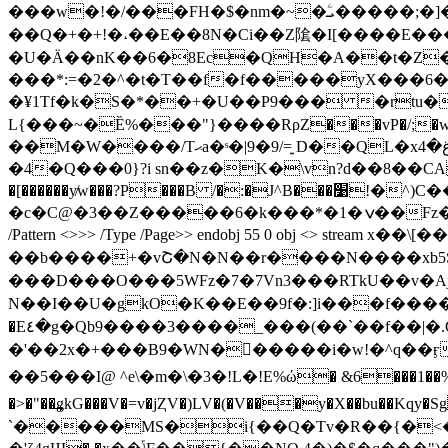
���w�!�/���FH�$�nm�~�ܝۧ�����;�]��xw�y�DWs칰 ���i��v�O��l�@�����2t2���)�'yHC+ ˩�O����P���o�|
��Q�+�+!�˔��E��8N�Ci��Z隂�I[����E���t�
�U�Ӓ��nK��6�8Ec�QH�A��t�Z�
���*:=�2�^�t�T��f�f�����yX���6�
�¥1Tf�k�S�*��+�U��P9��� �rtu��B Qa!�D��ך@%Isn�e��, � �v`N�ŀ!v甼��e
L{���~�Ȅ%���"}����RρZ���vP�/;�w5��#��h��Ov��T�
��M�W����/Tޙa�ˢ�|9�9/=͍ D��QL�xغ�4P�lV830<�Ȯ���݆��bg���<��v��y�l{��GS����,#�Y��Sv��Y�
�4�Q���0}?i sn��z�K�\vn?d��8��CA
�[������y̸w���?P���B /�:�J^B���׹!�^)C���)3~'�7J
�c�C@�3��Z�����6�k���*�1�ݍ��Fz������lB{���R��c�!g���T�=ɫ���<�����Z �� endstream endobj 54 0 obj <> /Font <>
/Pattern <>>> /Type /Page>> endobj 55 0 obj <> 
��b����+�vՇ�N�N��r����N����xb
���D���O���5WFz�7�7Vn3���RTkU��v�Ajy��ۯ7��{��\�nX�p4�2w��տ\�N�(�1Sې%�H� 8��
N��I��U�gkO�K��E��9f�:]i���f����$]
�E٤�g�Qb9����3����_���(��`��f��|�.Gq�y�z��t�� �8�c�#�畦I����e�t�ܳ#T�T�+iX�+V�'䟿���>�k-
�'��2x�+���B9�WN������i�w!�^q��ӻ����?}�X}
��5���I@ ^e\�m�\�3�!L�!E%ώ� &6���1��%�
�>�"��͢gkG���V�=v�jⱫV�)LV�(�V���y�X��bu�
`�����MS�i{��Q�Tv�R��{�<�