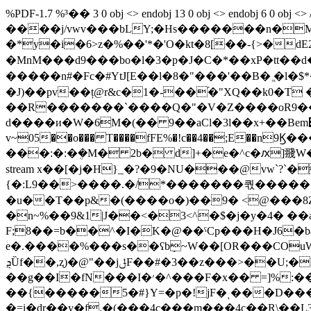
%PDF-1.7 %³�� 3 0 obj <> endobj 13 0 obj <> endobj 6 0
����j/vwv���bLY;�Hs�������n�M
�*y�i�6>z�%��'*�'O�kt�8[��-{>�dE2
�MnM���d9���bo�l�3�p�J�C�*��xP�tt��d����
�����n#�Fc�#YtJ[E��l�8�"���'��B� ֱ�l�$*
�J)��pv��ț@r&c�1�-��֜�"XQ��k0�T �
��R�������`����Q�"�V�Z����oR9���
d����и�W�6M�(�� 9��aCl�3l��x+��Bem݋of�.�b��u��rd�ϻ ��ۄ��*�$�0��<�y%�5�?
v~05��o��� T����fFE%�!c��4��;E��
���:�:�ܴ�М� 2b� d]+�e�^c�ԕ]䎒W���N0�~��
stream x��[�j�H}_�?�9�NU���@vw`?
{�:L9��>����.�/*�������쿿������_U�ƿ�eړ��B~��}������^���!���_ �Ռ+#��^s�J�
�u��T��p&�(����o�)��9� <@���8Z{
�n~%��9&1|J��<�3<^�$�j�y�4� ��
F;8��=b��^�I�K�@��ˤCp���H�J6�ba�e���t�
e�.����%���s��ʕbܻ~W��[OR���COuW
ܯȔf��,ʐ)�@"��jݪF��#�3��z���>��U;�Ŕr���3E��Z��c��������v�#� ��;�6*�;�[^Ъ�L�FbCs���՝Y�dmʬoa!
��g��I�fN���I�׳�^���F�x�� =]%:���El�
��{�����5�#}Y=�p�!jF
�ͺ���D���
�=i�dr��y�f.�(���4c���m���4c��R\��L