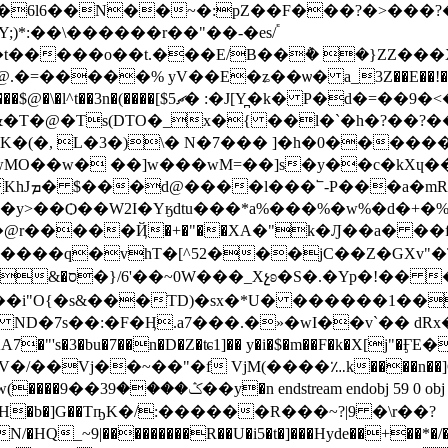
�6l6��N��~�:pZ��F���?�>���?
)*:��\������r��"��-�es/֕
t�����o��t.���E/B��݅� �}ZZ���X,
=�����% yV��E�ʑ��ѡ� a_3Z��E��!��4�
a��H��F�+��{����|%2fm�����$��%����$@�\�l^t��3n�(����[$5ޗ�
:�J[Ү̪�k� P�d�=��9�
&�T�@�Ts(DTO�_x�{ ��l�`�h�?��?
(�, L�3�)\� N�7��� ]�h�0������`
MO��w� ��]w���wM=��]s�y��c�kXɥ
��] L@ɩ���NƎW+£��:�b��� ��&�{�KhJܡ� $���d@����l���՟
-P���a�mR
@r�����Ҋ�+�"��XA�"k�Ԓ��a� ��f
�����q�vhT�[^52���jC��Z�GXv"�
��i"O{�s&���TD)�sx�*U� ������1��
z ND�7s��:�F�Ӊ.a7���.�»�wI��v`�� 
"'s�3�bu�7��n�D�Z�ʨ1]�� y�i�$�m��F�k�X[j
��Vj��~��"�f VjM(����؊k����n��]C�
�ofΌfNH�b�]G��TҧK�/:������R���~?|9 �\r��?
_~9|���������R��U�i5�t�]���Hyde��+��*�/�