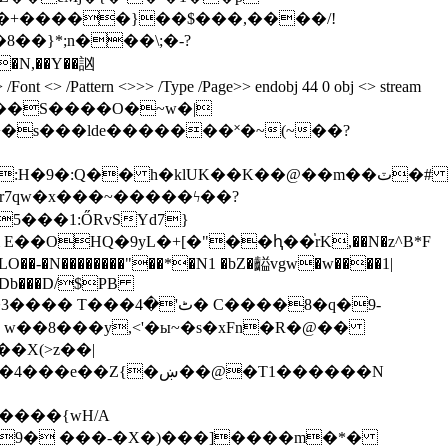
��}*;n���\;�-?
> /Font <> /Pattern <>>> /Type /Page>> endobj 44 0 obj <> stream
s���lde�������˟�~(~��?
H�9�:Q�� h�klUK��K��@��m��ٽ�#
5���1:ŐRvSYd7}
���Db���D/$PB
w��8���y,<'�ы~�s�xFn�R�@��
�ښ��@�T1������N
����{wH/A