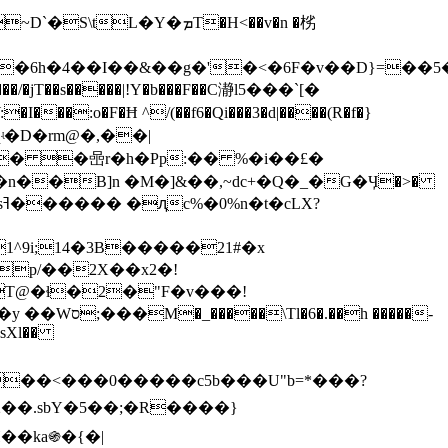
�jT��s�����|!Y�b���F��C瀞l5���`[�
� �喦r�h�Pp:�� %�i��£�
�n��B]n �M�]&��,~ԁc+�Q�_�G�Ӌ�>�
^9i;14�3B�����21#�x
p/��2X��x2�!
�T@�ɬ�2�"F�v���!
��sXl��
��<���0�����c5b���U"b=*���?
��ka֍�{�|