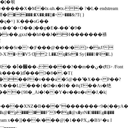
.�w�����X�M�lx-uh.�tx-� ?�L� endstream
�栟�I�l���:�X��;��])�==���&?T( }
Ӕ�e��,gxxf��h#��J�iH�������襣
禈
�S��Sr�^�|F�ִ��@���/�:]+�nJ?
j <> stream x��Wm��0�.�?�`.���D�v���ނ��PA܃���Nҗk����]dٗI��
�3�8�.�T{
��t��P�v���a�5@�� ͌�X��+ P��?
X���L[/���{�D�x�H� �#qT��As�绝
�����XNZ�Β���"�������<9�(��yΑ��p
 stream x��]]���/���@|�1��PXۻ�B!i^�u I