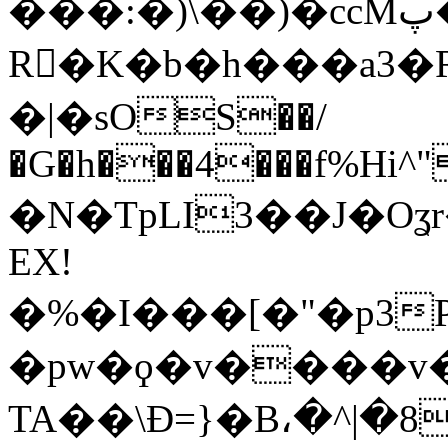
���:�)\��)�ccMپ�$/f
R�َK�b�h���a3�
�|�sOS��/
�G�h���4���f%Hi^"
�N�TpLI3��J�O
EX!
�%�I���[�"�p3
�pw�ϙ�v����v��
TA��\Ð=}�B،�^|�8t