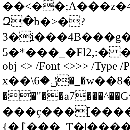
��<��;A���z�4ϔ
Զ�b�>�?
3�i���4B���g�1
5�*���_�Fl2,:� �w��
obj <> /Font <>>> /Type /P
x��\ݪ�6�_�w��8�ҏ%
��"��a7���^��Gv�ݒ������L`�I��T���*�ϧU���
���ç���[����
{�߁���_T�|������/�o��H^?�}