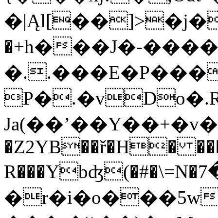
�|Ąl[��]>�j�
�+h���J�-����
�..���E�P���
P�.�vDo�.R
Ja(��ʼ��Y��+�v�
�Z2YB
��ř�H� ���
R���Ybʤ(�#�\=N�ڔ�7}�һj{'��Y���+-
�r�i�o���5w