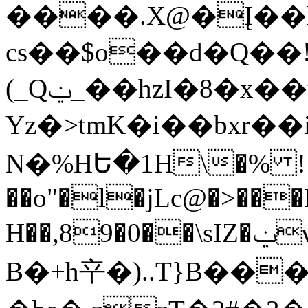
����.X@�Į��h
cs��$o��d�Q�
(_Qݔ_��hzI�8�x��u��q�
Yz�>tmK�i��bxr��
N�%HԵ�1H\�% !
��o"�l�jLc@�>��
H��,89�0��\sIZ�ݔѡ�Y�U��`�zuk="���Q�t
B�+h䇂�)..T}B��