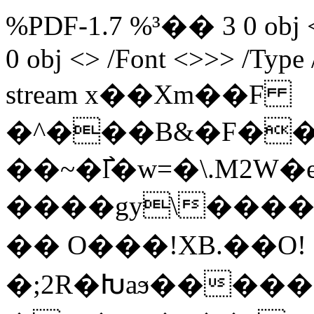
%PDF-1.7 %³�� 3 0 obj <>
0 obj <> /Font <>>> /Type 
stream x��Xm��F
�^���B&�F�
��~�߯l�w=�\.M2W�e�t��Hzf�>t؃�^��
����gy\����<3\�o��חk�1B
�� O���!XB.��O!
�;2R�Խaϧ��