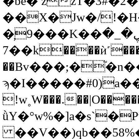
�be� zzT�3#�
��X�Jw�/!�
�̹9���K��ڸ�_�
�7�k����ѝ˹����-
��Bv���;�֘�n����p
ϡ�I�����#0
)a��
!w˳W���.��|O���
ǜY�°w%�]a�s`�PvjE�lBs]�A��ۋ�$�]
��V��)qb��58%