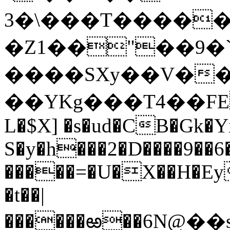
3�\���T������
�Z1��"��9�`
����SXу��V��7
��YKg���T4��FE
L�$X] �s�ud�CB�Gk�Yı
S�y�h
���2�D����9��
�����=�U�X��H�Ey
�t��|
������ఱ��6N@