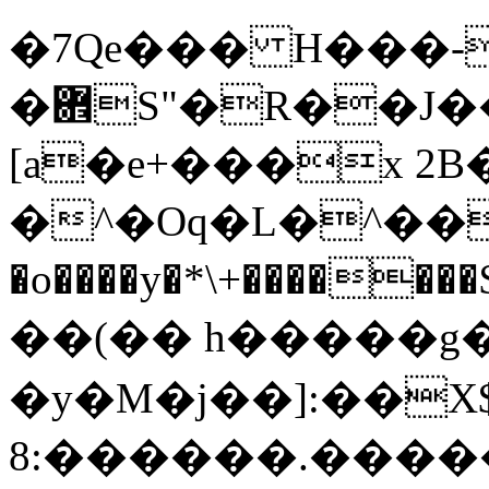
�7Qe��� H���-
�܎S"�R��J�����_�LP���^��&�+c�9��}^{�jx-
[a�e+���x 2B�
�^�Oq�L�^��6�
�̵o����y�*\+�������$
��(�� h�����g�
�y�M�j��]:��X$
8:������.����