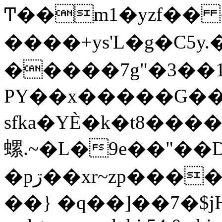
Ͳ��m1�yzf�� 
����+ys'L�g�C
�����7g"�3��1
PY��x�����G��
sfka�YÈ�k�t8���
螺.~�L�9e��"��D9�^;�v�$Ӭڢ��\�+)���
�pڗ��xr~zp�����s��<\��?
��} �q��]��7�$jH