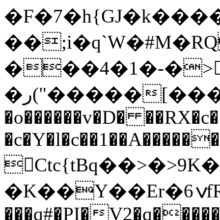
�F�7�h{GJ�k���
��;i�q`W�#M�R
���4�1�-�>
�ر("�����[��������y�Ayd�s{+�`A�>O�*�£���Z�4+i��H@�UB0����H��s��S�P� '�k�NM��=���KA#f�/U�EF�J�aX9[��N�ҁ����<���#��aLBC�]HǦ���3L�J�;��7\hU�1­
�o������v�D� ��RX�c
�c�Y�l�c��1��A�����
Ctc{tBq��>�>
�K��Y��Er�6ݍfRn��-�IX;��-
���q#�PI�V2�q�����,