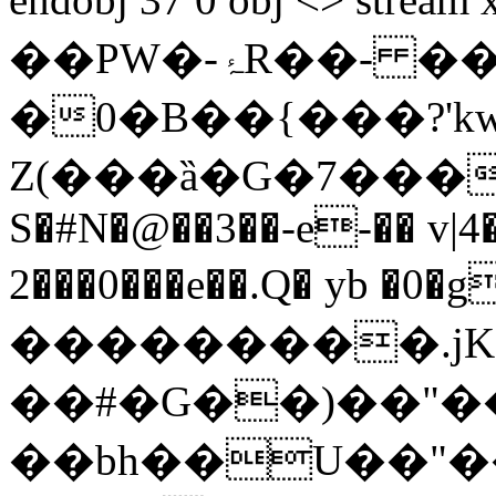
��PW�-ۂR��- ��-
�0�B��{���?'k
Z(���ȁ�G�7���Ϧ�W���~7���OC�C
S�#N�@��3��-e-�� v|
2���0���e��.Q� yb �0�g
���������.jKשV�6��T���
��#�G��)��"���n�s�IW��W>ݳO��
��bh��U��