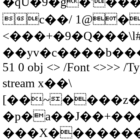
�qÙ�9�g�'���
c��/ 1@�
<���+�9�Q���\l#
��yv�c����b���ϓ�
51 0 obj <> /Font <>>> /Ty
stream x��\
[��~����z�t
�p�a��J��+���ˉ�4����7�
���X������