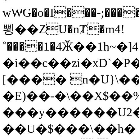
wWͦG�o�I���-;���
뾩��ZU�nȾ�m4!
˚����1�4Ӂ��1h~�]4��5<�)�K�
�i��c��zi�xD`�P
[���� n�U}\��
�E)��-�\��X$��
���y������U2���d
��U�$���\��h� 