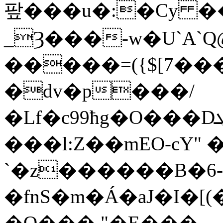
팦���u�:�Cy 
_Ȝ���-w�U`A`Q
�����=({$[7��
�dv�p���/
�Lf�c99ħg�O���Dܓı�{�����m�:C��J�V�-
���l:Z��mEO-cY" 
`�z������B�6
�fnS�m�Á�aJ�I�
�O��� "�E���.