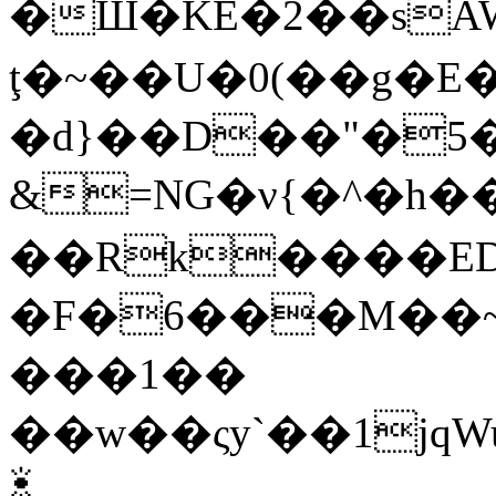
�Ш�KE�2��sA
ţ�~��U�0(��g�E�
�d}��D��"�5�ۡ
&=NG�ν{�^�h
��Rk����ED
�F�6���M��~m�TZ7
���1��
��w��ςy`��1jqWu
☀