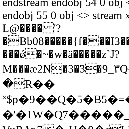
endstream endobj 54 0 obj
endobj 55 0 obj <> stre
L@���� '?
�Bb08�����{f���I3�
���ǿ�~�w�ǟ�����z`J?
M���ӕ2N�3�3�9_٣Q��p����X������7�h���^��J�R����O�����r�d*��<�9q�b�G�5z� obU��˔U�Z��3L~)>�G������T-ZFe*��IW��O����H5��F����3��oč��i�w�����{��F�2���L���v���ւ[�&�?
�R��
˟$p�9��Q�5�B5�
�'�1W�Q7�����_