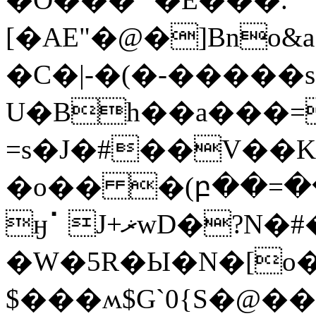
[�AE"�@�]Bno&a|BĤʣ�
�C�|-�(�-�����
U�Bh��a���=
=s�J�#��V��
�o�� �(բ��=��
ӈ⠁J+ޜwD�?N�#� �f�}
�W�5R�Ы�N�[o
$���ʍ$G`0{S�@��