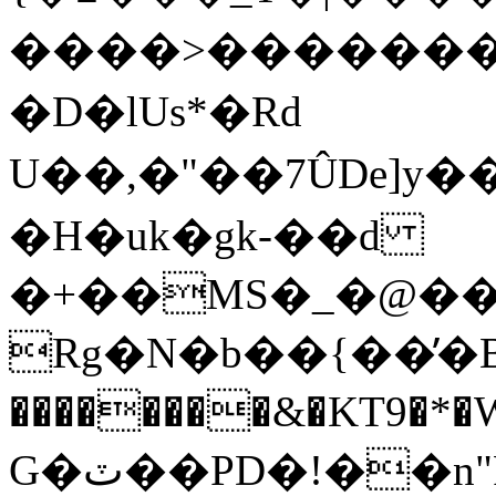
����>�������
�D�lUs*�Rd
U��,�"��7ÛDe]
�H�uk�gk-��d
�+��MS�_�@�
Rg�N�b��{��̕�B
G�ٽ��PD�!��n"P