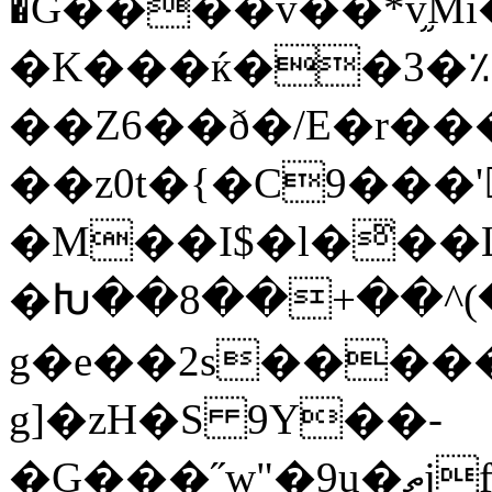
�G����v��*v֦M
�K���ќ��3�؉
��Z6��ð�/E�r�
��z0t�{�C9���'
�M��I$�l�ͫ�
�Խ��8��+��^(
g�e��2s���
g]�zH�S 9Y��-
�G���˝w"�9u�ތjfl��W(|/