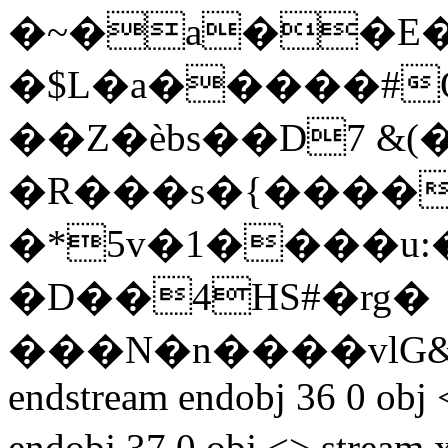
�~�a��E
�$L�a�����#
��Z�ѐbs��D7 &(
�R���s�{���� )
�*5v�1����u:
�D��4HS#�rg�
���N�n����vlG
endstream endobj 36 0 obj
endobj 37 0 obj <> st