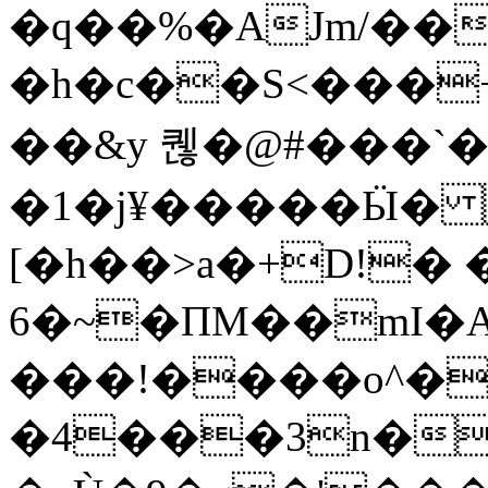
�q��%�AJm/���
�h�c��S<���+� 
��&y 퀞�@#���`�
�1�j¥�����Ӹ� 
[�h��>a�+D!� 
6�~�ΠM��mI�
���!����o^�
�4���3n��