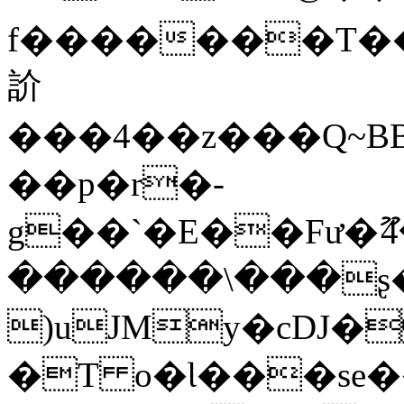
f�������T�
䚸
���4��z���Q~B
��p�r�-
g��`�E��Fư�
������\���ʂ
)uJMy�cDJ�
�T o�Ɩ���se