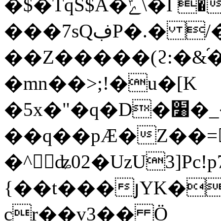
�$�TqS$A�ݻ\�I �щ�Z.�U��~���/'us!
���7sQڣP�.� /�s��
��Z�����(ϩ:�&֜
�mn��>;!�u�[K
�5x�"�q�D�׸�_�*�� Yan(
��q��pÆ�Z��=
�^ʥ02�UzU3]Pc!pڏ��7�X9��E�{�[%&��FD��9"jG�3rO::�R��r�9�(e�\��^�X~����H��Ϫ��yN;
{��t���յYK�
cr��v3�� Ö