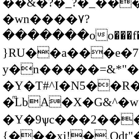
��&�?�_?�_��
�wn����۷?
�������oo���f��Y�әй�${ʽ
}RU��a���e�7
y�n�����=&*"
�Y�T#^I�N5��R�
�ͫLbA�X�G&^�ԝ
�Y�9ѱc���2���
{���xj!�,Odt