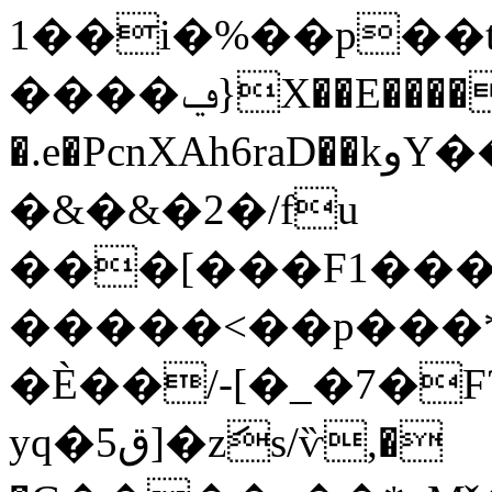
1��i�%��p��t
����ݠ}X��E�����|P9�R$�rJ�Cĕ�3��xM�r�Z��%͆W
�.e�PcnXAh6raD��kوY��77`�R��Р�Ƒ�P�+Ŷib���
�&�&�2�/fu
���[���F1���������#�-7�
�����<��p���*
�È��/-[�_�7�F?
yq�5ق]�zަs/ѷ,�