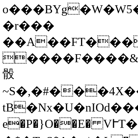
o���BYg�W�W5�
�r���
��A��FT���
����F����&U
骰
~S�,�#���4X�
tB�Nx�U�nIOd���
e�P�}O��E� V