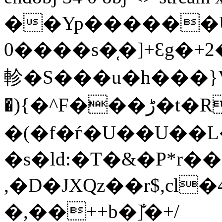
��Yp������U|
����0s�̜�]+Ԑg�+2�ǕZ�q��C�'�p�_p�]����u~�}
軫�S���u�h���}V
�){�^F���ڑ�t�R칸l�=�Y&�/�]����
�(�f�ѓ�U��U��
�s�ld:�T�&�P*r�
,�D�JXQz��r$,cl
�,��++b�]̐�+/