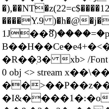
�),��NT�z(22=c$����
����Y.9 )�h�@�j���E
1J��ޫ8)����=�p�;s���Ռ:kP�I'ߕY�h�FU2G�S
B��H��Ce�e4+�<
�R��ִ3� xb
> /Fon
0 obj <> stream x�
��>��P��z��;
�I&����1�:�o