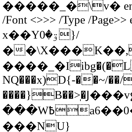
�����_�\v� endstre
/Font <>>> /Type /Page>> 
x��Yۊ�0}/
��\X���K��,
����_�Iibg�(�L
NQ���x)D{-��~/��
����}B��>̩�Ϳ
���W߿a6��0��� &G�#���:aJM/
���NU}