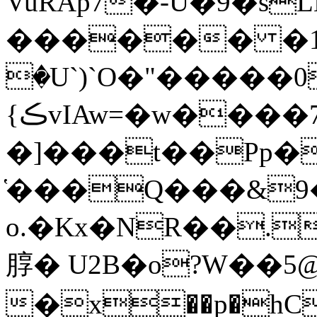
VuRAp7�-U�9�sL
������ �1�
�U`)`O�"�����0
{ڪvIAw=�w����7�-
�]���t��Pp�
̔���Q���&9
o.�Kx�NR��.
朜� U2B�o?W��5@�
�x��p�hCPh/ ^