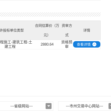
合同估算价（万
资审方
许投标单位类型
详情
元）
式
工程施工-建筑工程-土
资格预
2880.64
查看详情
建工程
审
---省级网站---
---市州交易中心网站---