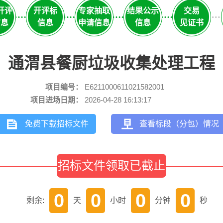
开评
开评标
专家抽取
结果公示
交易
信息
信息
申请信息
信息
见证书
通渭县餐厨垃圾收集处理工程
项目编号：
E6211000611021582001
项目进场日期：
2026-04-28 16:13:17
免费下载招标文件
查看标段（分包）情况
招标文件领取已截止
0
0
0
0
剩余:
天
小时
分钟
秒