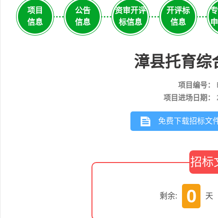
项目
公告
资审开评
开评标
专
信息
信息
标信息
信息
申
漳县托育综
项目编号：
项目进场日期：
免费下载招标文
招标
0
剩余:
天