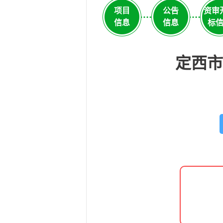
项目
公告
资审
信息
信息
标
定西市