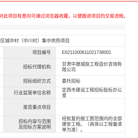
对此项目有意向可通过浏览器收藏，以便跟进项目的交易流程。
定区城中村（中川村）集中供热项目
设
项目编号
E6211000611021738001
建
甘肃中晟城投工程造价咨询有
限
招标代理机构
限公司
招标组织方式
委托招标
定西市建设工程招标投标办公
行业监管单位名称
室
设
投
是否重点项目
经批复的施工图范围内的全部
招标内容与范围
建安工程。（具体以工程量清
及招标方案说明
单为准）。