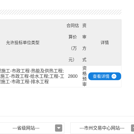
合同估
资
算价
审
允许投标单位类型
详情
（万
方
元）
式
资
程施工-市政工程-热能及供热工程;
格
施工-市政工程-给水工程;工程-工
2800
查看详情
预
程施工-市政工程-排水工程
审
---省级网站---
---市州交易中心网站---