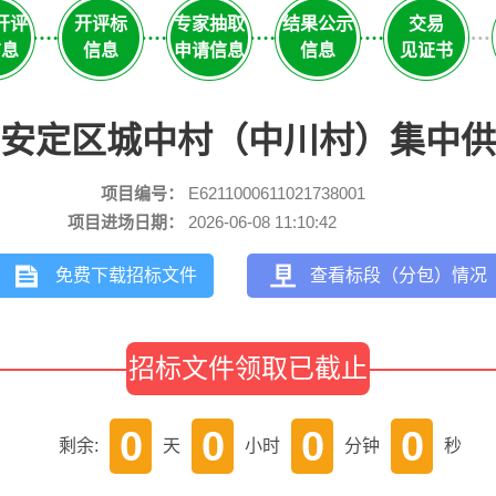
开评
开评标
专家抽取
结果公示
交易
信息
信息
申请信息
信息
见证书
安定区城中村（中川村）集中供
项目编号：
E6211000611021738001
项目进场日期：
2026-06-08 11:10:42
免费下载招标文件
查看标段（分包）情况
招标文件领取已截止
0
0
0
0
剩余:
天
小时
分钟
秒