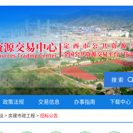
搜 索
政策法规
交易信息
办事指南
下载中心
设
>
房建市政工程
>
招标公告