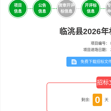
项目
公告
资审开评
开评标
专
信息
信息
标信息
信息
申
临洮县2026
项目编号：
项目进场日期：
免费下载招标文
招标
0
剩余:
天