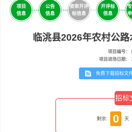
项目
公告
资审开评
开评标
专
信息
信息
标信息
信息
申
临洮县2026年农村公
项目编号：
项目进场日期：
免费下载招标文
招标
0
剩余:
天