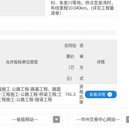
村、朱家川等地，终点至泉湾村，
布线里程10.040km。(详见工程量
清单）
合同估
资
算价
审
允许投标单位类型
详情
（万
方
元）
式
资
程施工-公路工程-路基工程、路面
格
程-工程施工-公路工程-桥梁工程;工
741.3
查看详情
后
工程施工-公路工程-隧道工程
审
---省级网站---
---市州交易中心网站---