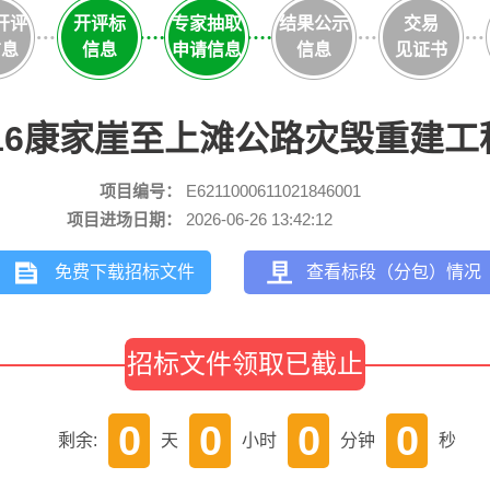
开评
开评标
专家抽取
结果公示
交易
信息
信息
申请信息
信息
见证书
16康家崖至上滩公路灾毁重建
项目编号：
E6211000611021846001
项目进场日期：
2026-06-26 13:42:12
免费下载招标文件
查看标段（分包）情况
招标文件领取已截止
0
0
0
0
剩余:
天
小时
分钟
秒