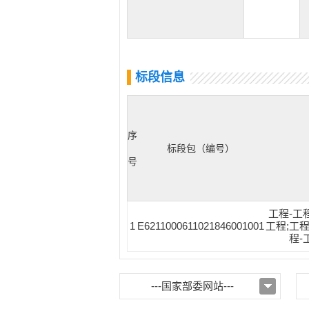
标段信息
序
标段包（编号）
号
工程-工
1
E6211000611021846001001
工程;工
程-
---国家部委网站---