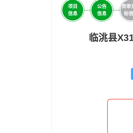
项目
公告
资审
信息
信息
标
临洮县X3