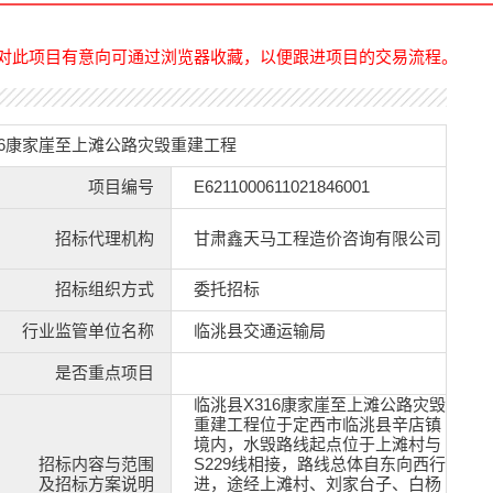
对此项目有意向可通过浏览器收藏，以便跟进项目的交易流程。
16康家崖至上滩公路灾毁重建工程
项目编号
E6211000611021846001
招标代理机构
甘肃鑫天马工程造价咨询有限公司
招标组织方式
委托招标
行业监管单位名称
临洮县交通运输局
是否重点项目
临洮县X316康家崖至上滩公路灾毁
重建工程位于定西市临洮县辛店镇
境内，水毁路线起点位于上滩村与
招标内容与范围
S229线相接，路线总体自东向西行
及招标方案说明
进，途经上滩村、刘家台子、白杨