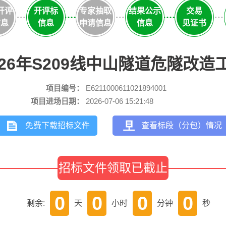
开评
开评标
专家抽取
结果公示
交易
信息
信息
申请信息
信息
见证书
026年S209线中山隧道危隧改造
项目编号：
E6211000611021894001
项目进场日期：
2026-07-06 15:21:48
免费下载招标文件
查看标段（分包）情况
招标文件领取已截止
0
0
0
0
剩余:
天
小时
分钟
秒