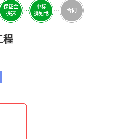
保证金
中标
合同
退还
通知书
工程