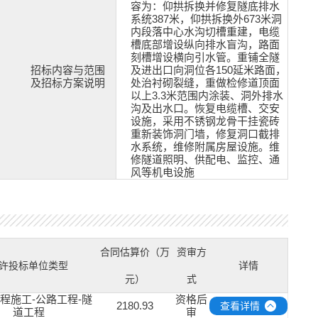
容为：仰拱拆换并修复隧底排水
系统387米，仰拱拆换外673米洞
内段落中心水沟切槽重建，电缆
槽底部增设纵向排水盲沟，路面
刻槽增设横向引水管。重铺全隧
招标内容与范围
及进出口向洞位各150延米路面，
及招标方案说明
处治衬砌裂缝，重做检修道顶面
以上3.3米范围内涂装、洞外排水
沟及出水口。恢复电缆槽、交安
设施，采用不锈钢龙骨干挂瓷砖
重新装饰洞门墙，修复洞口截排
水系统，维修附属房屋设施。维
修隧道照明、供配电、监控、通
风等机电设施
合同估算价（万
资审方
许投标单位类型
详情
元）
式
工程施工-公路工程-隧
资格后
2180.93
查看详情
道工程
审