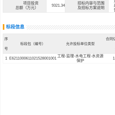
项目投资
招标内容与范围
9321.34
总额（万元）
及招标方案说明
标段信息
序
合同
标段包（编号）
允许投标单位类型
号
工程-监理-水电工程-水资源
1
E6211000611021528001001
1
保护