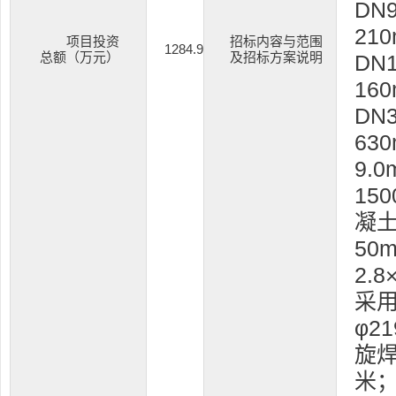
DN
21
项目投资
招标内容与范围
1284.9
总额（万元）
及招标方案说明
DN
16
DN
63
9.
15
凝
50
2.
采
φ2
旋焊
米；