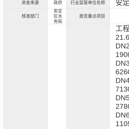
安
资金来源
政府
行业监管单位名称
安定
核准部门
区水
是否重点项目
务局
工
21
DN
19
DN
62
DN
71
DN
27
DN
11