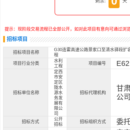
0
剩余:
天
提示：现阶段交易流程已全部公开，如对此项目有意向可通过浏
招标项目
G30连霍高速公路景家口至清水驿段扩
招标项目名称
程
水利
E62
项目行业分类
项目编号
工程
定西
市安
定区
甘
陇水
招标单位名称
源水
招标代理机构
公
务发
展有
限公
司
公开
委
招标方式
招标组织方式
招标