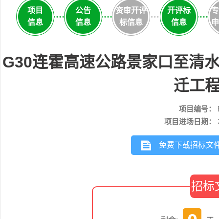
项目
公告
资审开评
开评标
专
信息
信息
标信息
信息
申
G30连霍高速公路景家口至清
迁工
项目编号：
项目进场日期：
免费下载招标文
招标