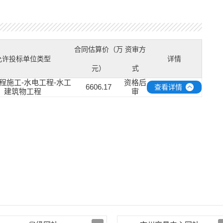
合同估算价（万
资审方
允许投标单位类型
详情
元）
式
程施工-水电工程-水工
资格后
6606.17
查看详情
建筑物工程
审