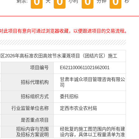
0
0
0
0
剩余:
天
小时
分钟
秒
对此项目有意向可通过浏览器收藏，以便跟进项目的交易流程。
区2026年高标准农田高效节水灌溉项目（团结片区）施工
项目编号
E6211000611021662001
定
甘肃丰诚众项目管理咨询有限公
村
招标代理机构
司
招标组织方式
委托招标
行业监管单位名称
定西市农业农村局
业
是否重点项目
招标内容与范围
经批复的施工图范围内的所有建
及招标方案说明
设内容，具体以工程量清单为准