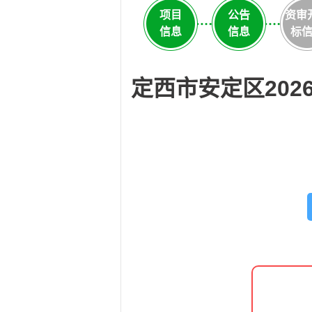
项目
公告
资审
信息
信息
标
定西市安定区20