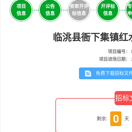
项目
公告
资审开评
开评标
专
信息
信息
标信息
信息
申
临洮县衙下集镇红
项目编号：
项目进场日期：
免费下载招标文
招标
0
剩余:
天