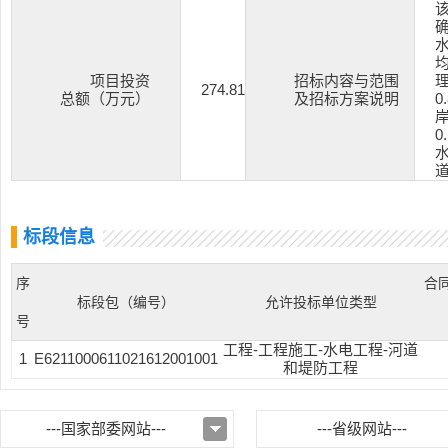
项目投资
招标内容与范围
理
274.81
总额（万元）
及招标方案说明
0
岸
0
道
标段信息
序
合
标段包（编号）
允许投标单位类型
号
工程-工程施工-水电工程-河道
1
E6211000611021612001001
和堤防工程
---国家部委网站---
---省级网站---