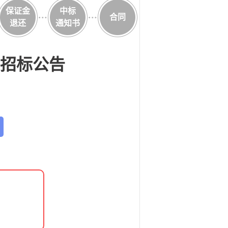
保证金
中标
合同
退还
通知书
招标公告