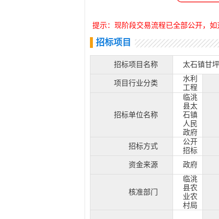
提示：现阶段交易流程已全部公开，如
招标项目
招标项目名称
太石镇甘
水利
项目行业分类
工程
临洮
县太
招标单位名称
石镇
人民
政府
公开
招标方式
招标
资金来源
政府
临洮
县农
核准部门
业农
村局