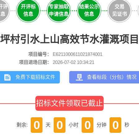
开评
开评标
专家抽取
结果公示
交易
信息
信息
申请信息
信息
见证书
坪村引水上山高效节水灌溉项目
项目编号：
E6211000611021874001
项目进场日期：
2026-07-02 10:34:21
免费下载招标文件
查看标段（分包）情况
招标文件领取已截止
0
0
0
0
剩余:
天
小时
分钟
秒