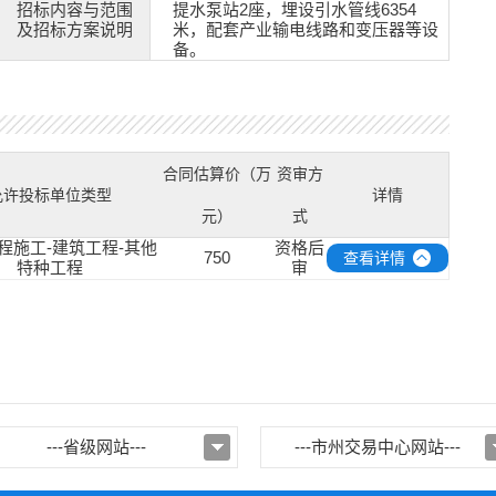
招标内容与范围
提水泵站2座，埋设引水管线6354
及招标方案说明
米，配套产业输电线路和变压器等设
备。
合同估算价（万
资审方
允许投标单位类型
详情
元）
式
程施工-建筑工程-其他
资格后
750
查看详情
特种工程
审
---省级网站---
---市州交易中心网站---