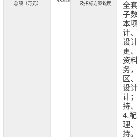
4835.5
总额（万元）
及招标方案说明
全
子数
本
计
设
更
资
务，
区
设计
计；
持
4.
理
持