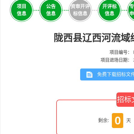
项目
公告
资审开评
开评标
专
信息
信息
标信息
信息
申
陇西县辽西河流域
项目编号：
项目进场日期：
免费下载招标文
招标
0
剩余:
天