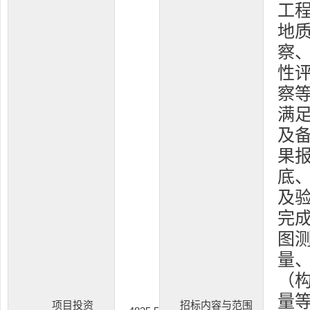
工
地
察
性
察
满
及
果
底
及验
完成
图
量
（
量
项目投资
招标内容与范围