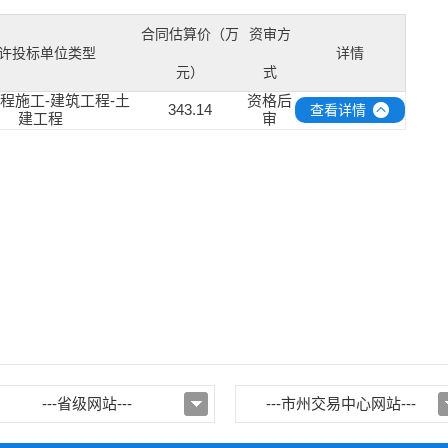
合同估算价（万
资审方
许投标单位类型
详情
元）
式
工程施工-建筑工程-土
资格后
343.14
查看详情
建工程
审
---省级网站---
---市州交易中心网站---