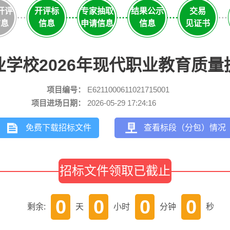
开评
开评标
专家抽取
结果公示
交易
信息
信息
申请信息
信息
见证书
学校2026年现代职业教育质
项目编号：
E6211000611021715001
项目进场日期：
2026-05-29 17:24:16
免费下载招标文件
查看标段（分包）情况
招标文件领取已截止
0
0
0
0
剩余:
天
小时
分钟
秒