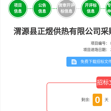
项目
公告
资审开评
开评标
专
信息
信息
标信息
信息
申
渭源县正煜供热有限公司采购2
项目编号：
项目进场日期：
免费下载招标文
招标
0
剩余:
天