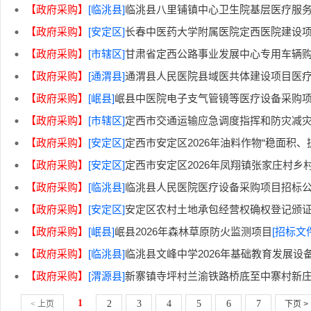
【政府采购】
[临洮县]
临洮县八里铺镇中心卫生院基层医疗服务
【政府采购】
[安定区]
长春中医药大学附属医院定西医院建设项目（
【政府采购】
[市辖区]
甘肃省定西公路事业发展中心专用车辆购
【政府采购】
[通渭县]
通渭县人民医院县域医共体建设项目医
【政府采购】
[岷县]
岷县中医院电子支气管镜等医疗设备采购
【政府采购】
[市辖区]
定西市交通运输应急调度指挥和防灾减灾
【政府采购】
[安定区]
定西市安定区2026年油料作物“稳面积、
【政府采购】
[安定区]
定西市安定区2026年凤翔镇张家庄村乡
【政府采购】
[临洮县]
临洮县人民医院医疗设备采购项目招标
【政府采购】
[安定区]
安定区农村土地承包经营权确权登记颁
【政府采购】
[岷县]
岷县2026年森林草原防火监测项目
[招标文
【政府采购】
[临洮县]
临洮县文峰中学2026年基础教育发展设
【政府采购】
[渭源县]
新寨镇寺坪村兰渝铁路桥底至中寨村新
1
2
3
4
5
6
7
< 上页
下页 >