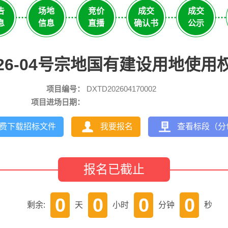
告
场地
竞价
成交
成交
息
信息
直播
确认书
公示
26-04号宗地国有建设用地使用
项目编号：
DXTD202604170002
项目进场日期：
费下载招标文件
我要报名
查看标段（分
报名已截止
0
0
0
0
剩余:
天
小时
分钟
秒