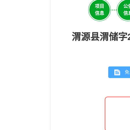
项目
公
信息
信
渭源县渭储字
免