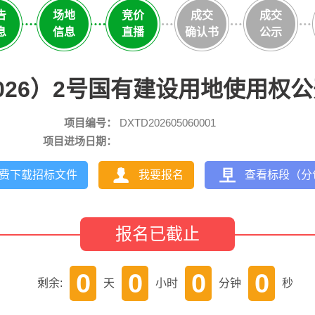
告
场地
竞价
成交
成交
息
信息
直播
确认书
公示
026）2号国有建设用地使用权
项目编号：
DXTD202605060001
项目进场日期：
费下载招标文件
我要报名
查看标段（分
报名已截止
0
0
0
0
剩余:
天
小时
分钟
秒