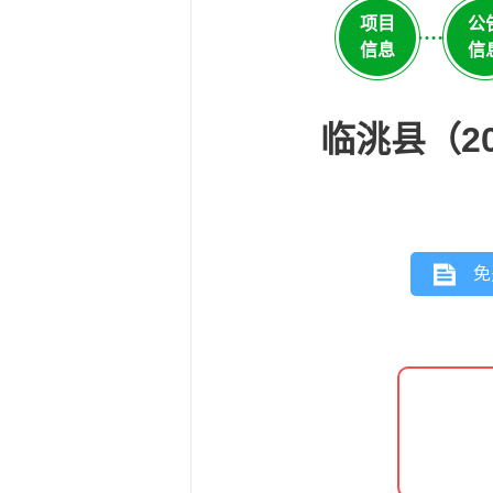
项目
公
信息
信
临洮县（2
免