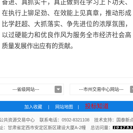
奋进、真抓实干，真正做到在学习上下功夫、
在执行上铆足劲、在效能上见真章，推动形成
比学赶超、大抓落实、争先进位的浓厚氛围，
以过硬能力和优良作风为服务全市经济社会高
质量发展作出应有的贡献。
---省级网站---
---市州交易中心网站---
投标知道
加入收藏
|
网站地图
|
共资源交易中心 联系电话：0932-8321108 技术支持：国泰
址：甘肃省定西市安定区新区建设大厦A-2幢 总访问量：