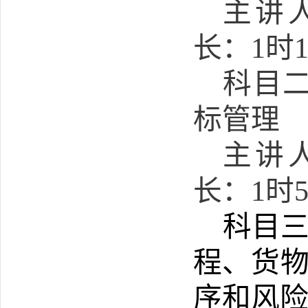
主讲
长：
1
时
科目
标管理
主讲
长：
1
时
科目
程、货
序和风