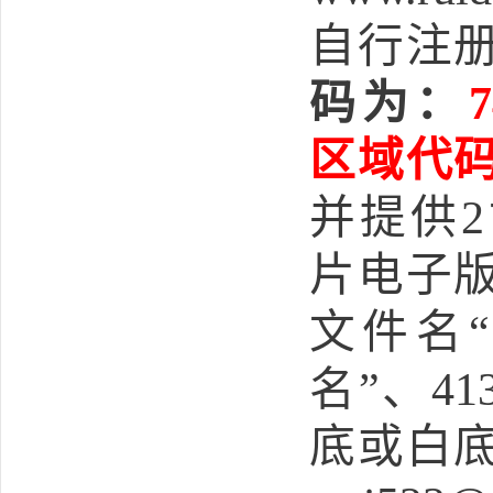
自行注
码为：
7
区域代
并
提供
2
片电子
文件名
“
名
”
、
41
底或白