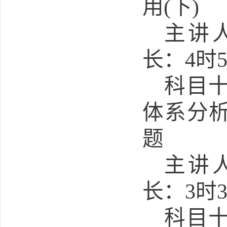
用
(
下
)
主讲
长：
4
时
科目
体系分
题
主讲
长：
3
时
科目