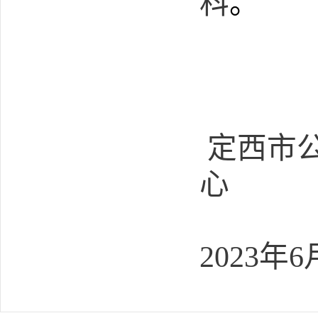
科
。
定西市
心
202
3
年
6