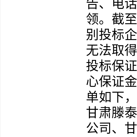
告、电
领
。
截
别投标
无法取
投标
保
心保证
单如下
甘肃滕
公司
、