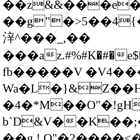
��z&&���e�
��g"�>5��4{
㳯^���_,��
���az.#%#K�#�e$��<y"�`��
fb�����V �V4�
Wa�L�}&Z��H
�4�*M��O"�!g
b`D&V��K��;��JDN�܊2�Z�H�H��
��g ! O"�2����<