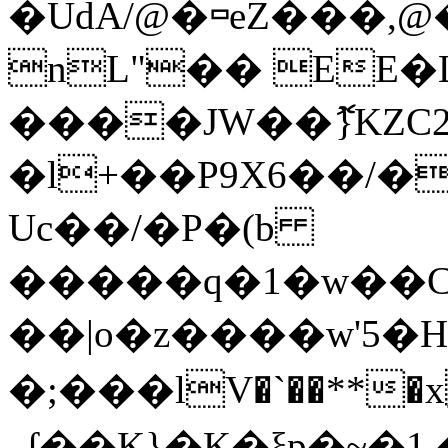
�UdA/@�▭eZ���,
nL"�� EE�L
����JW��ޮ}KZC2
�l+��P9X6��/�
Uc��/�P�(b
�����q�1�w��C
��|o�z����w'5�H
�;���lV�`��**�x � V
ߨʆ��K}�K�ξp�~�1 �Q�^FWY5V7����