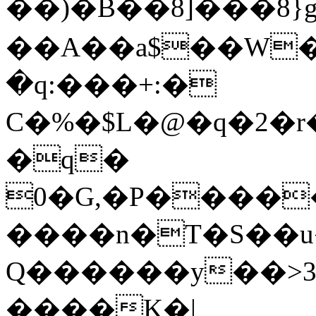
��)�B��8]���8}
��A��a$��W�ѿ�
�q:���+:�
C�%�$L�@�q�2�r
�q�
0�G,�P�����
����n�T�S��
Q������y��>3�
����K�|