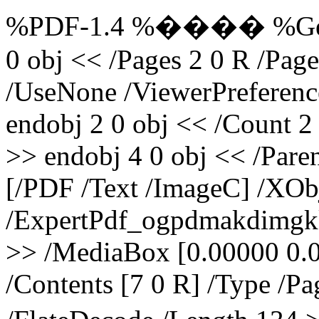
%PDF-1.4 %���� %Genera
0 obj << /Pages 2 0 R /P
/UseNone /ViewerPreference
endobj 2 0 obj << /Count 2 
>> endobj 4 0 obj << /Pare
[/PDF /Text /ImageC] /XOb
/ExpertPdf_ogpdmakdimgk
>> /MediaBox [0.00000 0.
/Contents [7 0 R] /Type /Pa