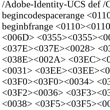
/Adobe-Identity-UCS def /
begincodespacerange <011
beginbfrange <0110><01
<006D> <0355><0355><0
<037E><037E><0028> <0
<038E><002A> <03EC><
<0031> <03EE><03EE><0
<03F0><03F0><0034> <0
<03F2><0036> <03F3><0
<0038> <03F5><03F5><00