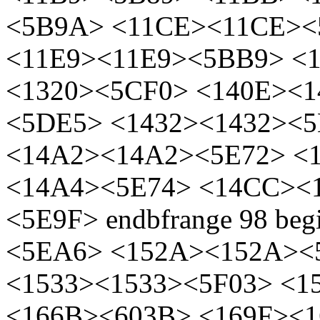
<5B9A> <11CE><11CE><
<11E9><11E9><5BB9> <1
<1320><5CF0> <140E><
<5DE5> <1432><1432><5
<14A2><14A2><5E72> <
<14A4><5E74> <14CC><
<5E9F> endbfrange 98 be
<5EA6> <152A><152A><
<1533><1533><5F03> <1
<166B><603B> <169F><