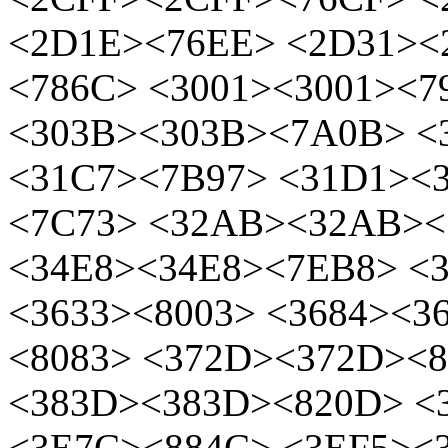
<2D1E><76EE> <2D31><
<786C> <3001><3001><7
<303B><303B><7A0B> <
<31C7><7B97> <31D1><
<7C73> <32AB><32AB><
<34E8><34E8><7EB8> <
<3633><8003> <3684><3
<8083> <372D><372D><
<383D><383D><820D> <
<3E7C><884C> <3EF5><