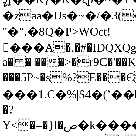
�zaa�Us�~�/�3(
"�".�8Q�P>WOct!
򘁈���A�,�#�IDQXQg
a� � ���>�r9C�'��K
���5P~�s%?E���
���1.C�%|$4�(ʼ��
�?
Y<�=�}l�ض�k�����c�z��%`=�_"\FW���=nC�B}