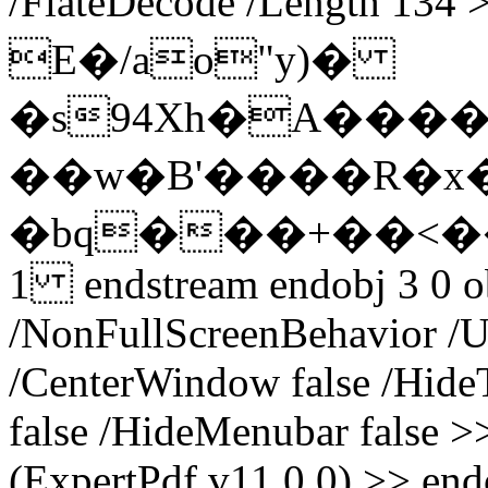
/FlateDecode /Length 13
E�/ao"y)�
�s94Xh�A���
��w�B'����R�x�
�bq���+��<
1 endstream endobj 3 0 ob
/NonFullScreenBehavior /U
/CenterWindow false /Hide
false /HideMenubar false >
(ExpertPdf v11.0.0) >> endo