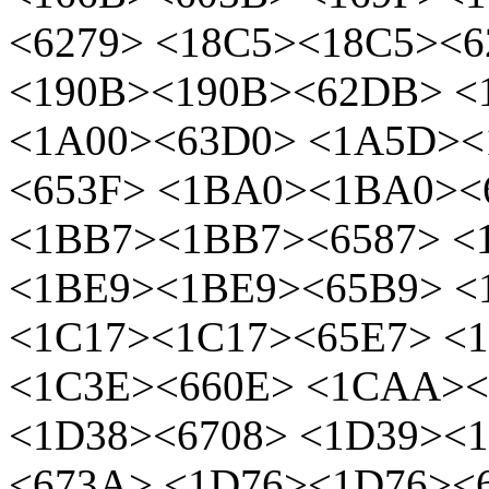
<6279> <18C5><18C5><6
<190B><190B><62DB> <
<1A00><63D0> <1A5D><
<653F> <1BA0><1BA0><
<1BB7><1BB7><6587> 
<1BE9><1BE9><65B9> 
<1C17><1C17><65E7> <
<1C3E><660E> <1CAA>
<1D38><6708> <1D39><
<673A> <1D76><1D76><