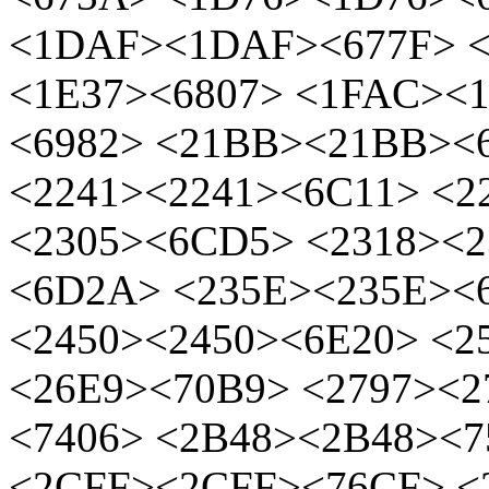
<1DAF><1DAF><677F> <
<1E37><6807> <1FAC><
<6982> <21BB><21BB><
<2241><2241><6C11> <
<2305><6CD5> <2318><
<6D2A> <235E><235E><
<2450><2450><6E20> <2
<26E9><70B9> <2797><2
<7406> <2B48><2B48><7
<2CFF><2CFF><76CF> <