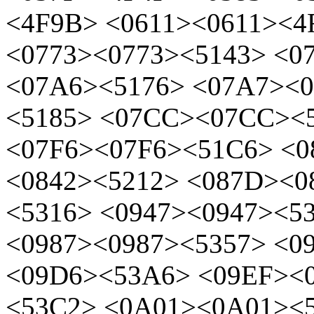
<4F9B> <0611><0611><4
<0773><0773><5143> <0
<07A6><5176> <07A7><
<5185> <07CC><07CC><
<07F6><07F6><51C6> <0
<0842><5212> <087D><0
<5316> <0947><0947><5
<0987><0987><5357> <
<09D6><53A6> <09EF><
<53C2> <0A01><0A01><