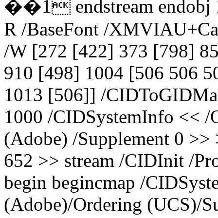
��1 endstream endobj 11
R /BaseFont /XMVIAU+Cal
/W [272 [422] 373 [798] 85
910 [498] 1004 [506 506 5
1013 [506]] /CIDToGIDMap
1000 /CIDSystemInfo << /Or
(Adobe) /Supplement 0 >> 
652 >> stream /CIDInit /Pro
begin begincmap /CIDSyste
(Adobe)/Ordering (UCS)/