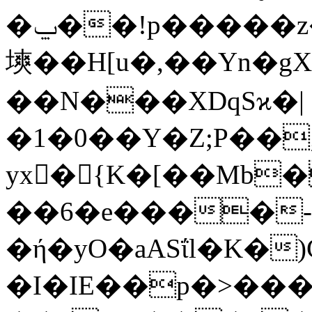
�ݐ��!p�����z���{�4��$�4؈�������
塽��H[u�,��Yn�g
��N���XDqSϰ�|
�1�0��Y�Z;P��;��UX��;��Qyvd�I�+�X
yx򂾷�{K�[��Mb�
��6�e����-
�ή�yO�aASΐl�K�)C#ԬR
�I�IE��p�>��