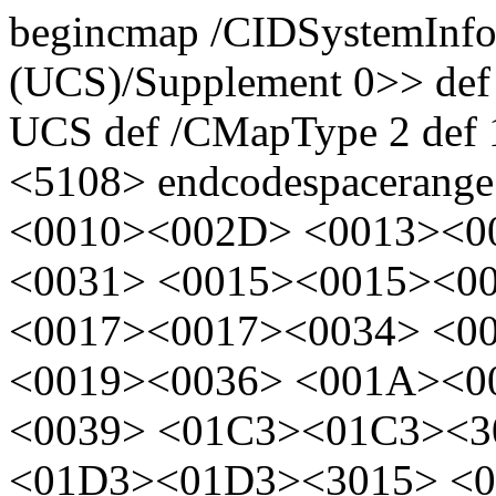
begincmap /CIDSystemInfo 
(UCS)/Supplement 0>> def
UCS def /CMapType 2 def 
<5108> endcodespacerange
<0010><002D> <0013><0
<0031> <0015><0015><0
<0017><0017><0034> <0
<0019><0036> <001A><0
<0039> <01C3><01C3><3
<01D3><01D3><3015> <