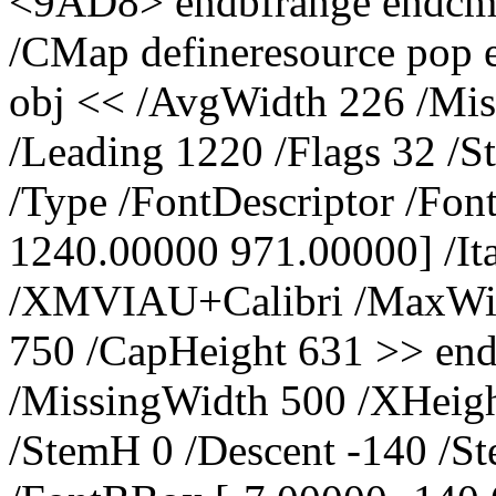
<9AD8> endbfrange endcm
/CMap defineresource pop 
obj << /AvgWidth 226 /Mis
/Leading 1220 /Flags 32 /
/Type /FontDescriptor /Fo
1240.00000 971.00000] /It
/XMVIAU+Calibri /MaxWidt
750 /CapHeight 631 >> end
/MissingWidth 500 /XHeigh
/StemH 0 /Descent -140 /S