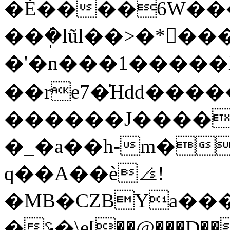
�Ė����6W��
��ܲ�lũl��>�*�ٍ
�'�n���1�����
��re7�̍Hdd���
������J����
�_�a��h-m�
q��A��è⦞!
�MB�CZBYa���
�؝�\e[��@���D����#�e�dd�L