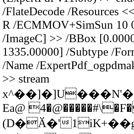
/FlateDecode /Resources <
R /ECMMOV+SimSun 10 0 R
/ImageC] >> /BBox [0.000
1335.00000] /Subtype /For
/Name /ExpertPdf_ogpdma
>> stream
x^��]�]U���N'
Ea@ 4�@�����#\�F
(D�Ӑ�'1iK+��g��ך��ܽ��an����]���Z���S{�f�Y�w�v�����