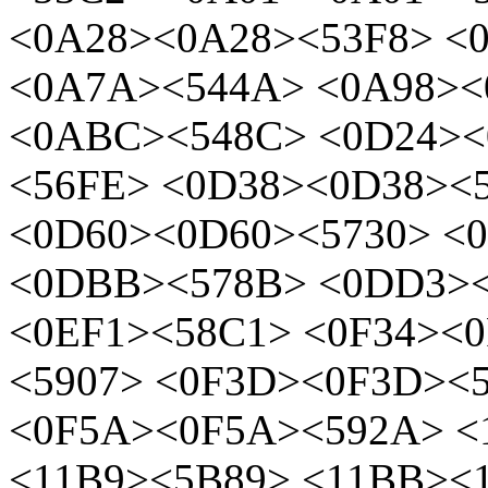
<0A28><0A28><53F8> <
<0A7A><544A> <0A98><
<0ABC><548C> <0D24><
<56FE> <0D38><0D38><
<0D60><0D60><5730> <
<0DBB><578B> <0DD3><
<0EF1><58C1> <0F34><0
<5907> <0F3D><0F3D><5
<0F5A><0F5A><592A> <
<11B9><5B89> <11BB><