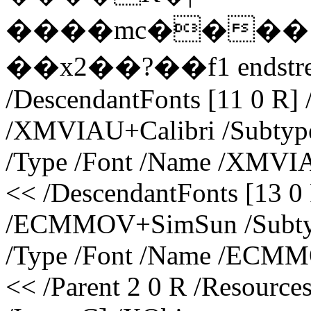
����mc����{
��x2��?��f1 endstream
/DescendantFonts [11 0 R]
/XMVIAU+Calibri /Subtype 
/Type /Font /Name /XMVIA
<< /DescendantFonts [13 0
/ECMMOV+SimSun /Subtype
/Type /Font /Name /ECMM
<< /Parent 2 0 R /Resource