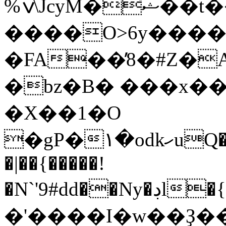
��t���i}�
%ݍ\JcyM�̚ޝ
����O>6y����
�FA��̓8�#Z�
�bz�B� ���x��
�X��1�O
�gP�۱�odkހuQ��&���c�����JGx��iwg����g��QO
�|��{�����!
�N`'9#dd��Ny�ڊӏ�{�_��aLi��|r�
�'����I�w��Ҙ��