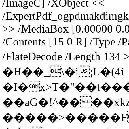
/ImageC] /XObject <<
/ExpertPdf_ogpdmakdimgk
>> /MediaBox [0.00000 0.
/Contents [15 0 R] /Type /P
/FlateDecode /Length 1
�H��_\�i;L�(4i
�I�x>T�"��t���
��aG�!^����xk
�����>�����F