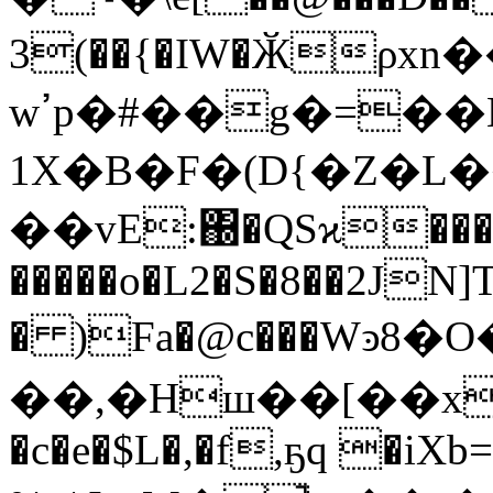
3(��{�IW�Ӂρxn
wߴp�#��g�=��E�>�����}.^"�2�<�?:L)c��m�׎��|b�u�vSϐ�9ȸ�rf,��IW^���������s,��рV5".���;\F$24�[��P�ʚBtά��ˡ��@ϰ�{\G��
1X�B�F�(D{�Z�
��vE:΀�QSϰ��
�����o�L2�S�8��2JN]
� )Fa�@c���Wͽ8�
��,�Hш��[��x�|:
�c�e�$L�,�f,ҕq �iX