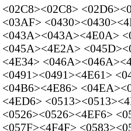
<02C8><02C8>
<02D6><
<03AF>
<0430><0430><4
<043A><043A><4E0A> <
<045A><4E2A> <045D><
<4E34> <046A><046A><
<0491><0491><4E61> <0
<04B6><4E86> <04EA><
<4ED6> <0513><0513><4
<0526><0526><4EF6> <0
<057F><4F4F> <0583><0