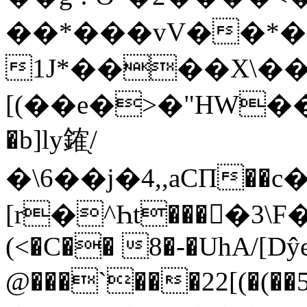
��*���vV��*��
1J*����X\��
[(��e�>�"HW��
�b]ly䥃֖/
�\6��j�4,,aCΠ�
[r�^Һt����ِ3
(<�C�� 8�-�UhA/[Dŷe
@���`���22[(�(��ܙ�5������O=�q���{�N���=�-