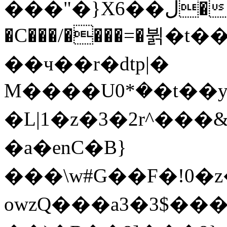
���"�}X6��ڶ��^+f~�8|?j����J�D
�C���/����=�뷝�t
��ч��r�dtp|�
M����U܏�*0�t��y��g�nY��޳t�M�̽��JWo�А�>QqI�#5�uY�r�F/I����n�2>���M:��S���K48�9uMG.f8B6�0���a��Fby�@�b�����&DaED�|]
�L|1�z�3�2r^�
�a�enC�B}
���\w#G��F�!0�z
owzQ���a3�3$��