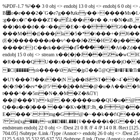
%PDF-1.7 %³�� 3 0 obj <> endobj 13 0 obj <> endobj 6 0
B⃿o�e���2�`G�e7g��Խkr۠y��>����Ms�L��޺���|ym~4`��_ ��~/��Y̧wr�׿�� '0�����gt��ȏw ��9 �iR`Q9k
��)�k��d�.�˂��g�E�>���G6����[
���M��([���jla�5�*�\���+�)J6��h
(E�]�������a��v^���J�Z�HZ�p���΃��qR*'t�g��AA�ٟ�
����O}C��rk��6�d؆����;�A6�Zd�
endobj 15 0 obj <> stream x��[�j�J��Zҩ�w
�R����QU��x������ơP����jO��V�����B}��^������ӏ?
�Cl]�����yѝ����\0&�jp��@Q�#�F�J�tTr�ȸL �J� ����:E�
�UY���7J��z��|N g��i$iS
T��>4`�f�
�(�:9�5�ev*�@5^��ĝ��&�@�u�A��n�9
t���^�\�5m�N�,�M�Z�&𱙮Y|
��@���Y|x+k@.��;����ɯ��QU�u�@
Q��a�r�]��� ��^�Kv�蟭|F:Jh_�J@
E����'.:mg�G@�~��k��f\Q��� �
? m[xg���y~u(��D��L���{ѷ�����k�[G��] ������{
endstream endobj 22 0 obj <> /Dest 21 0 R /F 4 /P 14 0 R /Rect [125
704.05] /Subtype /Link /Type /Annot>> endobj 26 0 obj <> /Dest 25 0
[125.5 610.35 532.95 637.55] /Subtype /Link /Type /Annot>> endobj 