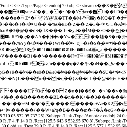
 obj <> /Font <>>> /Type /Page>> endobj 7 0 obj <> stre
�M��%��
KQ�T �d
:g��x�\"����ZT�uĚå;��s�т� �.+r�N�aB_���u�Z*�@?Y@\X�TT�͕�Mކ"��y�
��;� [�%U��.�%s�kE� Z�� Z�3�<5:T
.uB�3�@��dS�𺓕&���=�y;t��ĬM��zO��]
{��v�Yw�J��㸋�S�r�@��ܟ[&7S�VO�Ӛ(UE����e�ޒA ��b�^
����,%Yy�\1���
{W!��-[φj+�s�S�ֳ�= ���9�� end
CH3R �En��8H��"���4�����G��Ea����zuI猺u_a 
=T~6��0�f\�M���P�ߴfV� �V��{��м=}-��F�oD��pxFQ
ᭆ����q�Z� ¶<�ɹN��ڤ>�� �L�5I��#vI���X���`��>�%[�V"�
pG�{9����e0�D&e0�i��@���$U�;N2
/�>�N}L���m�� |�q��}X��hL��@�9)v H�
����H`Qc��D|Z�n�j��$�+�<˚��v�&
����˼��Ƀ���#;��BL��n��K<��3������
�J��%M`��`��|���J ����eWz\�K2�q�򔎣
��W>a?q�B����m�-7�À�oG<���|��}�ם�0���+@�pw|/s�
.5 710.05 532.95 737.25] /Subtype /Link /Type /Annot>> endobj 24 0 o
 R /F 4 /P 14 0 R /Rect [125.5 643.6 532.95 670.8] /Subtype /Link /T
30 0 obj <> /Dest 29 0 R /F 4 /P 14 0 R /Rect [125.5 577.1 532.95 60