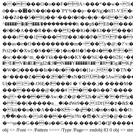
�����O�o��F�fA+���*��w�+5|�]&&hU��]�z>�f�X2Jܡ
d��w�׎�N��l���`PY%��p<��Ng)�bT
J��Zd��5�Iή)��^���f�0�e�j�>�6I��4X�
^������(����/�ܹ��������h ��p$�E8����%�$�
�f�0�A���R��c�� Q��Ki�J�KI��\���P0�d���$GK�����
���r/ ��1[���?f]f��3�l�P�TP��
��aυ�e�O�������
��m�= �� y�@;�?`v:�
Pct2)�ѓ�Xw[[�S���}�m�H�5��4��J
�w;��i�^m_��Ykk���n�KY��%U���b${+���E'�A
�E�V�h�E�gI2r�,9�N���Y�����R�� �R�5g)�Kj
�W�Q�����In�#�r���6�[}a>,!�T�TN�
�^����Z�
��2�ۢ�xN�BǗb�5Awd���
Ul͙��1r�.O6Ę�f���I � ˦`���.)� ����M
��������@�j��# ���Iͱ��7:����x
�q+�����Aw;�:Z�@� l2k�\a�'�Pg
���(�����ʙ؁�i�dWe9��;1Df{�ᤞ�&$:��^�w��n]�_3K ��گp;J���+���X�ix��.s�o����R�����3> Q�*X�JJx�-
�kҋ��u�ֻ/r�A��4�K<=�q�Li�n�ʊ�k.��O
դ��t�e&-�oR����n?Nг�㯹�Nߏf�@�ǳ������t1���`��:N ;|?�mX;|?
�=^ӌa��G���a��G���.�����ْɊF������"L
obj <> /Font <> /Pattern <>>> /Type /Page>> endobj 83