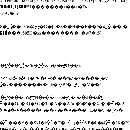
<> /Font <> /Pattern <>>> /Type /Page>> endobj
����; 35v@�G�[k�$��H��F��!�4<��r�
��֩���)6b5H�zz��������_�w?�)S}
f���� �Ʀr�y&m��O��x
bS.R&T� �x� ��%Z�x����(�v
���-YuN�e��jcѳʂ�� ��d��J|
T �A��Aߡd�)�'��@�t��8!
�'�-I��e����������"[E��v_�.j�