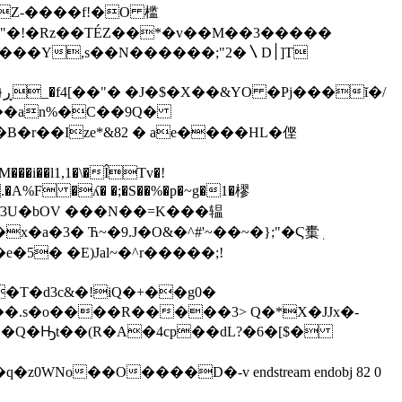
"�!�Rz��TÉZ��*�v��M��3�����
���Y,s��N������;"2�〵D׀]T
/
����an%�C��9Q�
�B�r��Ize*&82 � aе����HL�㑠
i��l1,1�\�ÎTv�!
ӈ.�A%F �ʎ� �;�S��%�p�~g�1�樛
�f3U�bOV ���N��=K���辒
a�3� Ћ~�9.J�O&�^#'~��~�};"�Ϛ㯱ٖ
�5� �E)Jal~�^r�����;!
�T�d3c&�!iQ�+��g0�
�҇��Q�Ԣt��(R�A�4cp��dL?�6�[$�
o��O����D�-v endstream endobj 82 0