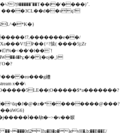
֨L^�*K�}
�����!7,�������e��/
ȉf%�<��'�l��`!
YO�?
lF��� �eo���g禮
> stream x��\
���^ũq�J�@�z�*��������@���?
��ȧWG6}
Y}J�j�����Ï��㏟�~>�v��㛶
��~���0rl2I!u�B�p�ievH�,b:��B��E/