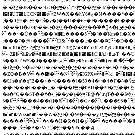
�!��JE���^lxO��x`j*E���-b\��d���&ȧk[�ۻhj+D�STiֹr| ���P8%��2��ˢ�.֙�^j�]H�s)�%��<Y8�v��
����UT�̮�LCCN��᪸��єBW�X��hY؋�6�N����*�� F�$P����@�(5�P�V��xf��ҥ�z�}
˳��9]�L��y�)��U��6+�J�\����h���
8���Ҵ�3x4p��Q�;]������֔��֢A�[ق��V*Φ�P��9)�6GS��tzI���(�g)P[�{D���(�p ���5E�4���ޓN�.�U+y]�)��aB|i
��~�Ŭ��i��[#׻L����5�`��Km�Jl�X�y��9*����B�T���>툻P�Q×�p[Z�-�jf�҅��r�[����W撕
r���7�@<���EI&���te��^�#Q�D��
��!m�T� z5Nr!���� ^ �M�R�Y57�1ƶ�-�j9:U��|�B�_?�pL�/�|<|>״ץ���=����t����Y�~�~����W���__�
~Z��ǟ.�w����A��oƖZ�B��(���'�����C!�Jr.l+�ڟT_��Ub%�*�~X���.�H����C�t���7#�J��̈́ }Ԁ�r�
5��R{^W5\�ϥ���ܺ�+ޛJ���;e�Ymo�.�i�{em�է��*W�0���^i,ҁ���V����l�7� �� E){tZm�%�QȾ�F��
�T�]N�5sP�1I�7�����mS��E�O� ^�g
�ZQ�B�V��݋��Ny�IGPXw�k)_�����\�]d�����q)��)n�j�d�����_߾���x�x���M��ͧ�V֙��-jM����ƚzN�E8�E��>�A��U���td�?
�ȕJn�n'�q"B��<�^8����!�59�4�~�4�F�^�؆;z� �j��[�-Z����1ڻ�����`
��P���b���c_�>���P�0BU��39���C���p-k߃���yGNΖ�ˑ$i�ȍ��ʃ� ��QV���A)�:̼5��
�s�"Q��ST��#���y�ę�7E@�`uʯT���$v
5�fJ���4��({|�61�j�G>�U���95�T
�ę<��؁9I�)�6�1���4�8���)���J�������W�W�\��_���L�߻>!��b���]��]m�������6H.9`�U�F+��偍tX�H�V���j�\�#}
��`���zWxs����έ��W�I� �W�=��yT��e
�e���)ޛ�v��H�6:�H�g��z���֔�
����B�ƹVn���!p#q��켲
wA��5xTd��T��ٴ��E������9�6��:���r��e���0#I�����pI��*�XNw��V)KHaO�5����BPn�Dg