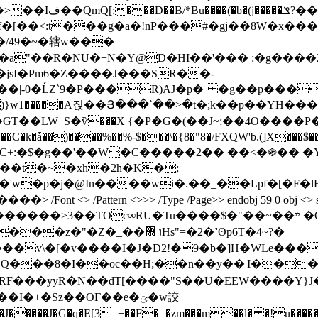
��t�'����|/ߴ.
�/49�~�辖w���
�a"��R�NU�+N�Y@D�HI��'��� :�g����2
���|-0�ĹZ`9�P���R)ĀJ�p� �g��p���
GT��LW_S�ѷ���X {�P�G�(��J~;��4O����P�
8iC+:�$�g��'��W�C�����2�� ��<�֍�� �
S��t�~�xh�
2h�K�;
�'w�p�j�@In����wi�.��_��Lpf�[�F�
�����
> /Font <> /Pattern <>>> /Type /Page>> endobj 59 0 obj <
�Tu����$�"��~��ײ �O�����5LE��ןO�����$*a�������?
���v\�[�v����I�J�D2!�9�b�]H�WLe�
C LQ���8�I��oc��H;��n��y��|I���
=�nRF���yyR�N��dT[����"S��U�EEW����
�����J�G�q�E[3=+��F�=�zm���m��l� �!u����� 