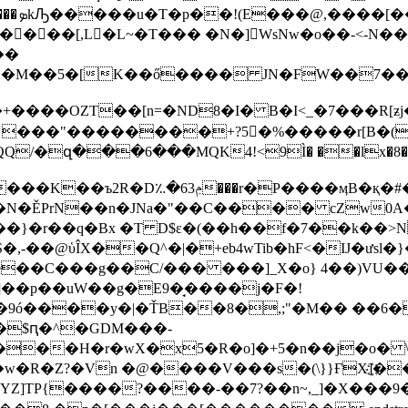
Ԡ�����u�T�p��!(E���@,����[��.X�V[ݒ�d�
�+u΁K%�u h: E=�Yr�5<&���FG'{�C�-҉������ܤk
[�
���[,L�L~�T��� �N�] WsNw�o��-<-N��
��
>�M��5�[K��ő���� JN�FW��7��)��
����OZT��[n=�ND8�I� B�I<_�7���R[ƶj
զ���6���MQK4!<9Ì� ��lx�8���Y
����K��ъ2R�
D؉�ݦ63���r�P����ӎB�қ�#�G�n�ߦ[�H�Z���t�/
��n�JNa�"��C���� cZw0A�P^ؠ� ����2�u��
l��}�r��q�Bx �T D$ε�(��h��f�7��k
k8e��C���g��C/��� ���]_X�o} 4��)VU
]��p��uW��g�E9�̘����j�F�!
�9ó����y�|�ŤB��8�,;"�M�� ��6
�$ԥ�^�GDM���-
w�R�Z?�Vn �@����V���s�(\}}ҒX]҉��
YZ]TP{����?����-��7?��n~,_]�X���9