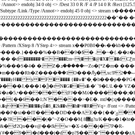
pe /Annot>> endobj 34 0 obj <> /Dest 33 0 R /F 4 /P 14 0 R /Rect [125
.6] /Subtype /Link /Type /Annot>> endobj 45 0 obj <> stream x�����
!!22222222222222222222222222222222222222222222222222��"��
ijstuvwxyz�������������������������������
Zcdefghijstuvwxyz���������������������
pe /Pattern /XStep 8 /YStep 4>> stream x��P0B0��˫��kb���� 
��%��B��9�$�ہ�~�{.��z�db�٪Rͩ�S�n�7h������
�d�������ˣ����էm~(��@�X�'��dCƸm�"n
���@>�b��efZ�m*Z��]%c�V8���ҊD���6Ԙ�-
٘��1O���Ԡ�,xc!Pޞ��2N-�ro�y)-�6e���hgt�L� /
�1��'����yH�� y�F����� {��w�"�ͅ �lʇ���
;N`����>�E�. mtJ�(:q����]'.1�A,gc�#�`\G�R
q���f��q\ĥ�8_�2k��v�h�ʷ#�R�Vq
> /Font <> /Pat
�1�ht�����{)ϧ��vTR6������򽾝n��$���lC?*|゛
#��9�i�d���j�d�p?$��͓�"�����zA