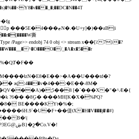
�fg
>> /Type /Page>> endobj 74 0 obj <> stream x��[٪7}�?
0�k
?6�� �8ިG� ���MH[K�X�%PQ?
9�8� BE����KYt�%�;
��B�\|