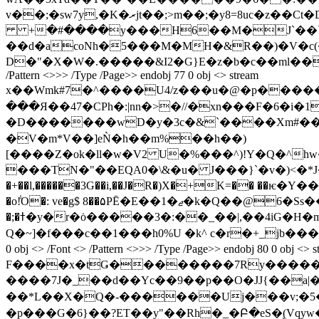
v��;�sw7y,�K�ރjt��;>m��;�y8=8uc�z��Ct�D$s:��s��X�����Y���|b~ j2� 4��߫�=
+�#����y���H6��M�J`��`B
��d�acoNh�5���M�MH�&R��)�V�c
D�"�X�W�.�����&I2�G}E�z�b�c��ml��SJ�� 
/Pattern <>>> /Type /Page>> endobj 77 0 obj <> stream
x��Wmk#7�^����U4/z���u�@�p�����
���Я��47�CPh�:|nn�>�//�xn���F�6�i�1
�D�������wD�y�3c�&`����Xm#���j��bj������RY�
�V�m*V��]eǸ�h��m%��h��)
[����Z�ok�ll�w�V2 U�%���^)!Y�Q�^hw���5�i_�Ӳ(�mm�ݸ�q
���TN�"��EQA0�\&�u� J���}`�v�)<�*J������߾}z~T/��Á�zyx����M7�a�u�Jkxj��Q w�@�@E�mm��f��#g]�'<-\��z�:�jl(�jH�
�+��l,������3G��i,��J�R�)X�+K=�� ��ѥ�Y��5�gcp���@%
�o݃!O�: ve�g$ 8��۵PĒ�E��1�ޖ�k�Q��@6�Ss��T�tߐ4���־Rd�|uF�����3�ҋL�����4�M�ye�V8"��E4 �^-Z �0
�;�ߙ�y�r�ȯ�����3�:��_��|,��4iG�H�m��Y��˙oB"�-Em����#[ Ң��;r�B<��K�!��qw�r��ܓXNa��ȃs�c��E��ܯ���D<痋
Q�~]�f���c��1���h0%U �k^ c�r�+_jb����N�io���ds8r�]
0 obj <> /Font <> /Pattern <>>> /Type /Page>> en
F����x�tǤ��������7Ry�����
����7J�_��d��Yc��9��p��O�JJ{��a|�
��*L��X�Q�-������Uj���v;�5�
�p���G�6}��?ET��y"��Rh�_�Բ�eS�֭(Vq