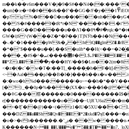
m��k��v6m���V�j�9�S#��N4�(�:���^�>��Iف��QmQ[:���D��B/*Bu����(�b�(j�����ݏ?���ϟ??|9�����ˇ��T
�um]�:e�=8�#��i&��F'��GG�/F�y��߾1iEOf�[��<:t���g�a�!nP���#�gj��8W�x��� ����3CL��d��sq?
�p?q?%�8��򎸟�m��|�� �nh���yG
�� /S�#����f�tR*r�N"����0�I.�i"
����G��D�����u��AΊ��8٩�#�rqk:�*�t�jsI�Pm6�Z����J���SR��-
GW�i)S ^(W�
��Z�*�P��}T]NӰh��4�N(�
�-.�"�1����pW&�ر�:httQ��ǥlmZ�.�rB)}w1�����A짅��Յ���`��>�t�;k��p��YH���Xa���V!] ߈��{^?㨬( ����5j;Zr
�*�"$����u��[.��S�uũb*��H(<��=�2�̪ͨ�
���_�#S�^�ܚc����޲#�tL$₊P�E��E�� ���C�k�ǡ��)����%��%-$���\�{8�"8�/FXQW'b.(]X���$��W��4�Ԧ;�\� (�oj�˳}
��*Żt.��P�։��y���HY/��$�Lm��2(m�
<�z�(�c`�w�T�:��T[_����͔�h�F�l([4!
<~�Aa
l�s��pJ��B�I�]���h��x�w��.i
�:�wo�h%d���;����\�o~=��h�*��Y�
[�7}_��0ρ�%���jXX�n>���$�@ �������>3��TOc∞RU
��ߦG���㯚�����z�0���������ǟ$����z�"�Z�_��ו ޻Hs"=�2�˺ʘp6T�4~?�
e[������������o�4��~UjR`U6aZ�r�m
�+�ޭq`�|�@)��<(�z1�lU�5XU��Ī:�
���DZ��a��Sh$�Qv�l��E�*2�xkd�ՉʞE���
�o�>�rަh������.�˜ݜ� ��w� ����n-��I�+�Sz��OГ��e�ݶ�w詨
K������֧N<��_��U���e�" 5��:�T����n7,_]oX�J