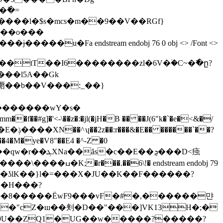
��l�$s�mcs�m��9��V��RGf}
~��o���
�Fa endstream endobj 76 0 obj <> /Font <>
tT��I6��������zl�6V�۠�C~�߯�ը?
���l5A��Gk
`��?
dstream endobj 79
���%$���I`��ʖlK��}l�=���X�JU��K��F������?
�H���?
F\b�8�����ËwF9���vF�#�,������먄
��"cZ�ш��刾�D��"���]VK13H�;�
ɕх9U��ZQ1�UG��w�����?�����?