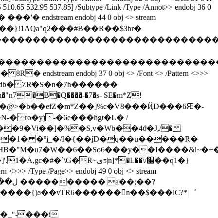
.5 510.65 532.95 537.85] /Subtype /Link /Type /Annot>> endobj 36 0
 ���'� endstream endobj 44 0 obj <> stream
 ���}!1AQa"q2���#B��R��$3br�
�����������������������������������������
��������������������������������������
8R� endstream endobj 37 0 obj <> /Font <> /Pattern <>>>
7�B�Q����-�7�s- SE�m*Z!
p��PG��9�Vi��]�%�S,v�Wb��4ϑ�J,/�
~یƽ|n]*�L��\/׬��q1�}
tern <>>> /Type /Page>> endobj 49 0 obj <> stream
�_"-���i