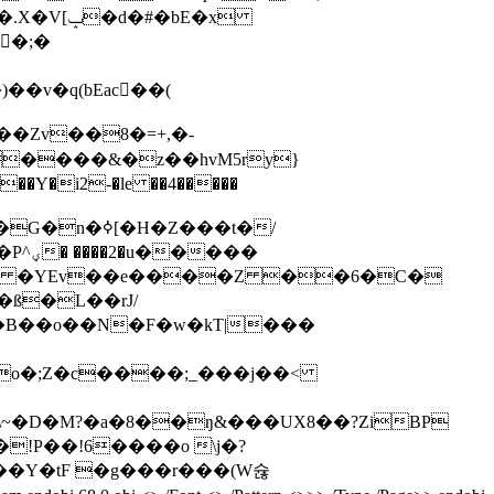
#�bE�x
�;�
v�q(bEac󽙡��(
��Zv��8�=+,�-
�i2-�le ��4�����
���
��>N �YEv��e����Z ��6�C�
��B��o��N�F�w�kT|���
�o�;Z�c����;_���j��<
!P��!6����o \j�?
��Y�tF �g���r���(W슎