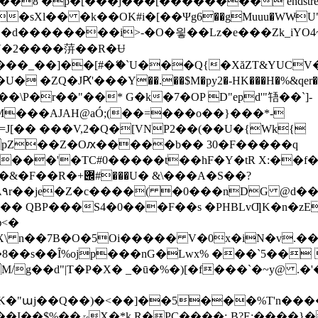
���j���[�������� endstream endobj 68 0 obj 
�V�2����䓑��R�Ʉ
b���_��]��[#�ޭ�`U���Q{�XăZT&YUCV
 �ZQ�JԖ'���Y��.��$M�py2�-HK���H�%&qer��
���AJAH@aÓ;(��=���o��}���*-
=J[�� ���V,2�Q�[VNP2��(��U�{Wk{
kpZ��Z�Oԕ�����b�� 30�F�����q
_����'�TC#0�����t��hF�Y�tR X:��
U� &\���A�S��?
�A۹r��je�Z�c����( �0���nDG @d��
\ n��7B�O�5Oi����� V�0x�iN�v.���
ojp���nG�Lwx% ���`5�� �4�Qq�rQ�$G�
/g��d"|T�P�X� _�ū�%�)[�f���`�~y@ .
ȁ� Ku��+{4l(���f/�!