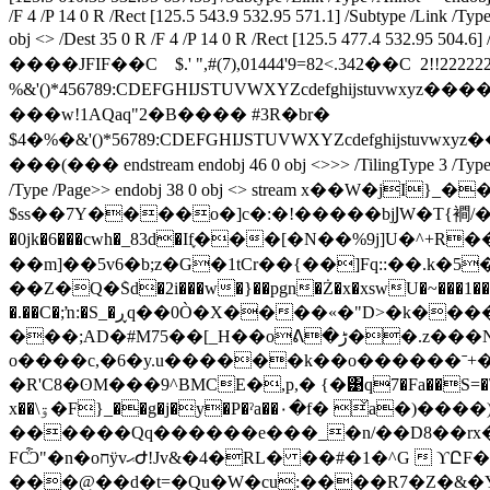
/F 4 /P 14 0 R /Rect [125.5 543.9 532.95 571.1] /Subtype /Link /Ty
obj <> /Dest 35 0 R /F 4 /P 14 0 R /Rect [125.5 477.4 532.95 504
����JFIF��C    $.' ",#(7),01444'9=82<.342��C  2
%&'()*456789:CDEFGHIJSTUVWXYZcdefgh
���w!1AQaq"2�B���� #3R�br�
$4�%�&'()*56789:CDEFGHIJSTUVWXY
���(��� endstream endobj 46 0 obj <>>> /TilingType 3 /Ty
/Type /Page>> endobj 38 0 obj <> stream x��W�jI}_������.}��
$ss��7Y����o�]c�:�!�����bjͿW�T{襇/��� 
�0jk�6���cwh�_83d�If֢���[�N��%9j]U�^+R��%���S�4� �;Z�ޟ�����ܖZo�[*Z�m� �
��m]��5v6�b;z�G�1tCr��{��]Fq::��.k�5�m����Rh�Z����
��Z�Q�ܰSd�2i���w�}��pgn�Ż�x�xswU�~��
�.��C�;ŉ:�S_�ڕq��0Ò�X����«�"D>�k�������J,���1�Ѯ�rN�G��x�˫�' `9�L\L�� VZ��1� �ºj_�/I�{��ʝD�q��u�����R�
���;AD�#M75��[_H��oᕕ�ڑ��.z���N�a�5,ʶ������(FJ��Mʎ�������;�HB�"M�u7�W��6��So6���y��I����&l~�+�
o����c,�6�y.u������k��o������ˉ+��{��6��1
�R'C8�ʘM���9^BMCE�,p,� {�͹q7�Fa��S=�\.�
x��\ۊ�F}_��g�j�y�P�ˀa��۰�f� ̌a�)����)��P�xi��IT����DD���AE��{��'ل���ݘ ���������� a��;��?
������Qq������e���_�n/��D8��rx��?R���|�"~Z�O��Ӎ ޻8g?u/K��u
FѼ"�n�oחÿvޙԺ!Jv&�4�RL� ��#�1�^G  ϒԸF�&�ժ2Qn��v@��fkw>�Ϫ֊ū��j�7P�R-
���@��d�t=�Qu�W�cu:����R7�Z�&�Y