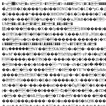
�̉ޱHB�Z�j���Yp�d��D N\�Nwْ�L�*pG.�,
����a��*ʵ�����3H90W�K�e���8�`s
d�M�<���̞�%zf��Y>j��\u,&B�$��
UM��;c�L�u�S�_���_��jx���
䪭)��f����q:�X�:�čp���}BM����)�+
�1&����bS���`K���A\FؿtH;�r{���"��������+?5�ٰ%�����r[B�(����&�z��hvM5ry}
��p+o�Qv��@�������.���i��}�!QQ/�
k'�����4��$X���#�J,�j���Z���>'w�FD�9�.d��
�Nyؚ������%Y��X&36r�o��~��b�
�wM"��j����6���'x(hp�~yP:�4�ɰ�N�ĚPrN
\����y��\N]��<���4�/�Q�5���;[h�
�B#��v��}�Mi���<*V6f�~sN�C[�ߐ��˧�9S�,-��@ὑÎX��Q^�|�+eb4wTib�hF<�IJ�ưsl�}�ß�L��rJ/
��s.��z�˹���!"\^�H��YE"W��af
j����;nTHJ7�� ���Vg@�=�C��f��
�ê ~4���Rv�E�d~f����s�;X>���W�{
MU����<��o���mO���!�Ȫg/��K�l�
(�>�g����0���=Շj��0���ۻ�ZD���H�r�wX�x5�R�o]�+5�n��j�o� \~�D�M?�a�8��ŋ&���UX8��?ZiBP
c�z� �q�bIL!py��TZ�zV��N�� ���
���ό|]���g����<��1�m����$�fsQ9K���