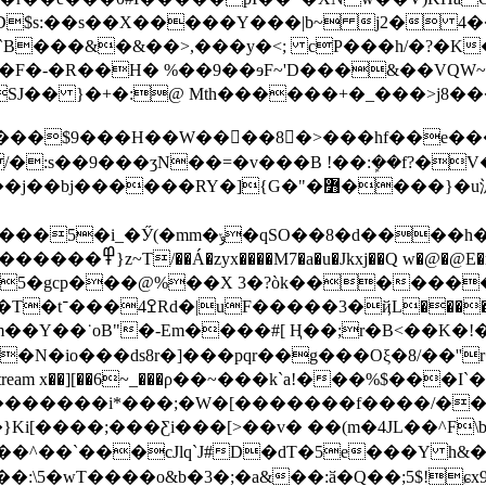
���&�&��>,���y�<; cP���h/�?�K��
(�F�-�R��H� %��9��ɘF~'D���&��VQW
}�+�:@ Mth������+�_���>j8�����ɉ�����u
��$9���H��W���ٔ�8�>���hf��e����
/�:s��9���ʒN��=�v���B !��:ܾ��f?�V
]{G�"�߻����}�u滣��b��V���:_��}
SO��8�d����h�������wY�s�
B �� ��J(6"k�`�e�˂&�/
��X 3�?òk�������E�ݙ����XN��^ʮ��2z��:r���&�E�� ������
���pqr��g���Oξ�8/��''r����\����ߎ�K;�r���.��6\!� en
dobj 80 0 obj <> stream x��][��6~_���ρ��~���k`a!
������i*���;�W�[�������f����/��
}Ki[����;���Ƹi���[>��v� ��(m�4JL��^
�^��`���cJlq`J#D�dT�5e���Y h&
yw��:\5�ԝT����o&b�3�;�a&��:ӑ�Q��;5$!