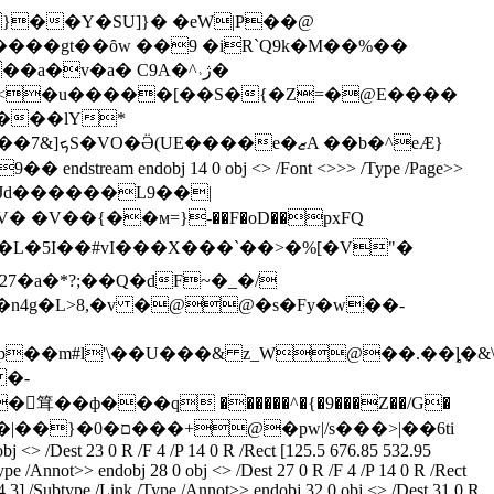
am x��X�jA}��Y�SU]}� �eW|P��@
��a�v�a� C9A�^˒ژ�
�A<�u�����[��S�{�Z=�@E����
����lY*
eÆ}
stream endobj 14 0 obj <> /Font <>>> /Type /Page>>
�����Jd������L9��|
7�a�*?;��Q�dF~�_�/
�n4g�L>8,�v �@@�s�Fy�w��-
p��m#l'\��U���& z_W@��.��ȴ�&
 �-
䇯��ф���q ������^�{�9���Z��/G�
��>|��6ti
bj <> /Dest 23 0 R /F 4 /P 14 0 R /Rect [125.5 676.85 532.95
ype /Annot>> endobj 28 0 obj <> /Dest 27 0 R /F 4 /P 14 0 R /Rect
4.3] /Subtype /Link /Type /Annot>> endobj 32 0 obj <> /Dest 31 0 R