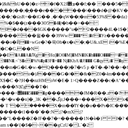
܎��f;�� ���5�Z-����f!�O 槛
!-V3����)��;�̝���e������\���d�@�KV�
�;'�ӹsR=��iG�� ,�\�qW��|�m�53%$ ��da}
�(z���3Ө5�4�֧ז�b��>��
"u� 2����4L�1$�}ڕ_�f4[��"� �J�$�X��&YO �Pj���ĭ�
����|��욀�� �39Ww/ ���* |�t!�Уz��
��o�Ҋ��>wGe�?�욱ϴh�x�s�;�U&.xE i�%E
��C�G,��N
��A�Ԕg�Hɑ]�O0�M]�MN�lK�h���O���^\��M���
!��N�.<`S�e�%%�p�3F�=�� ǋ�KbA\�J!��� G�qy,i�ˈ�
`��m�G�L�w-�Q����)�7�v5 p �T�-�?��>
���5o�)J���G�/��&�Z0�4m����x�
�X$�C �?|H��nzHMoW�E� 1>Q����Z��c�A"��e
���N]Ȼg��T�i
����>΢���5����g�����JM�R��.z�?
:� T '|�݂�����X�m��̒IY�j�u��Ps�IC�
����Z�JF��7�=�����1N�ۙя�} f�? �q�z0WN
 0 obj <> stream x��\[�$�~��gCzU� L`�2