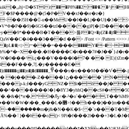
�_�;��DC�N��4T
<��J5H��-u��MeU��I��ǈ��U§�3� >
jQaW��C�4���3���d ��
> /Font <> /Pattern <>
^�O���O�/_�A�x�5��r
�4��F���,7[.�y�����E�
}N�͔�� җ[:4���v�4��:�E��-8M�
8 [�`���X�"�^Æ�{
��^�������!�}�8Y3�yhhQ��cS#�v�5
�.�&�[*ҥ�,*3�Ԡ<�-³�o`���,T��%M
�9�ۘ~�������m�j&�N��K�$< �`x���T�M
�ٲ]��h��o]()< 9Pi�f���2l���+3�L�J�P3EG@ڜB}�շ�Co.V�!
]IĀ%�