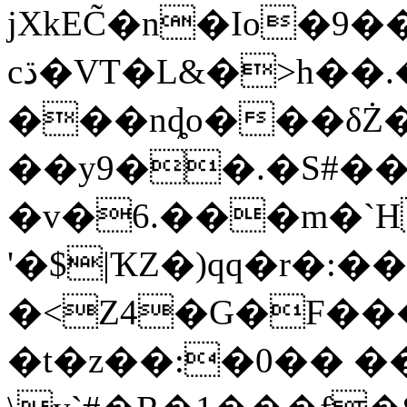
jXkEC̃�n�Io�
cڌ�VT�L&�>h��.�a�}
���nȡo���δŻ
��y9��.�S#��{
�v�6.���m�`H
'�$|ҠZ�)qq�r�:
�<Z4�G�F���
�t�z��:�0�� �