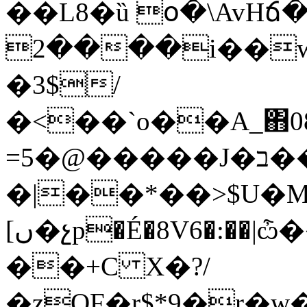
��L8�ȕ օ�\AvHճ
2����i��w
�3$/
�<��`o��A_΋08
=5�@�����J�ב�����iS�oR�����<���6/Bbe�.����X�/
�|��*��>$U�M
[ں�չp�É�8V6�:��|ѽ��-��S��
��+C X�?/
�zQF�r$*9�r�w