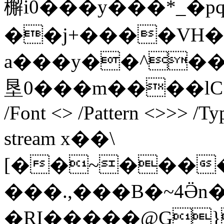
檞 i0���y���*_�
��j+����VH��
a���y��^��
垦0���m����lC endst
/Font <> /Pattern <>>> /Ty
stream x��\
[��~����
���.,���B�~4Ӛn�
�RI�����@G}