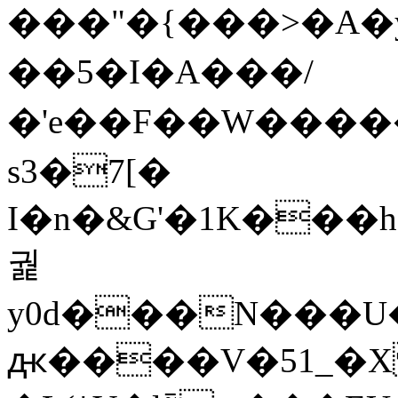
���"�{���>�A
��5�I�A���/
�'e��F��W���
s3�7[�
I�n�&G'�1K���
궕
y0d���N���U�Ԙ�Z�IA�h_9_ލ^%g o
ԫ����V�51_�X 