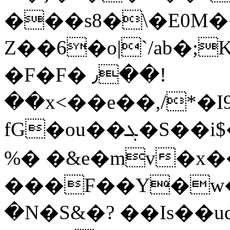
���s8�\�E0M
Z��6�o|`/ab�;
�F�F� ٫��!
��x<��e��,/*�I9
fG�ou��ܓ�S��i$�C�6��+�~�X+��)4�Ő�)���+�J'�3�gO���<��0_�D���
%� �&e�mv�x�
���F��Y�w�/
�N�S&�? ��Is��u