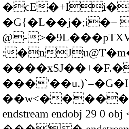
�cE�+Ii��
�G{�L��j�;i�+ 
@->�9L���pTX
:�nJu@T�m
����xSJ��+�F.�
���'��u.)`=�G
��w<����֙�
endstream endobj 29 0
���'� endstream end