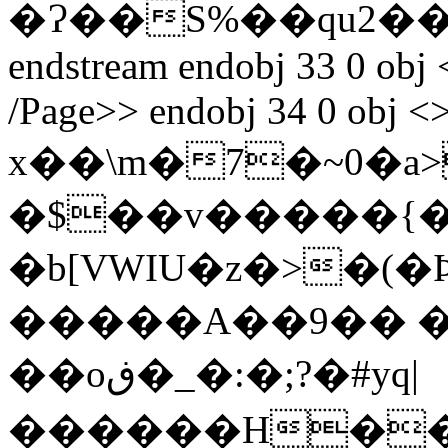
�Ɂ��S%��qu2����ٱ��\_Ͽ
endstream endobj 33 0 obj 
/Page>> endobj 34 0 obj <>
x��\m�7�~0�a
�$��v�����{���
�b[VWIU�z�>�(
�����A��9�� �
��oڧ�_�:�;?�#yq|
������H��?}