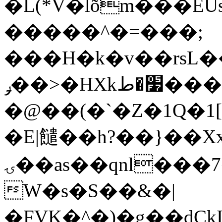
�L(*V�lȭm���EUs׀��|'�S��0�E�V7
�����^�=���;
���H�k�v��rsL�
ݛ��>�HXk׷�ط����2��2(�r��p��#�$��$�2`�-p*a�x*!
�@��(�`�Z�1Q�1
�E|䭤��h?��}��Xx
ۍ��as��qnl���7�6(�k�Ƹ֝�3�uY�tN
W�s�S��&�|
�FVK�^�)�g��dCk