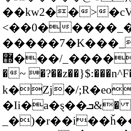
��kw2��>�cV
<��0�����_�
�����7�K���_
޽���/_�����k��O�8I^(_��ˉS�GC'k�/
�~ �?��z��}$:���n
k�Zj�/;R�eo
�Ii�a�ȿ��ܒ&� ��)
_�)�r��i��ȟ���ߞ+G:����(��&�*\�=ރ�v�qe����Yd�Ɯ(�j�I��ɳ����uW