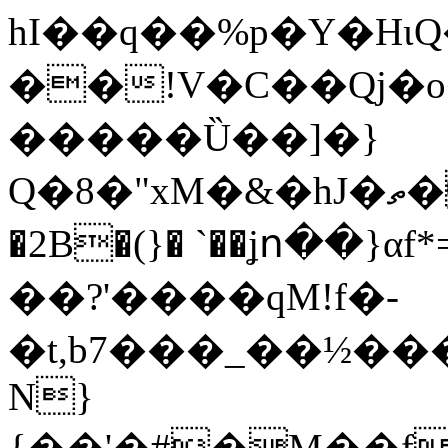
hI��q��%p�Y�Hɩ
��!V�C��Qj�o
�����Ȕ��]�}
Q�8�"xM�&�hJ�ތ��\����\���p1X�6�1����Q4�|
�2B�(}� `��ʝո��}
��?'����qM!f�-
�t,b7���_��½�
N}
{��'�#�M��f