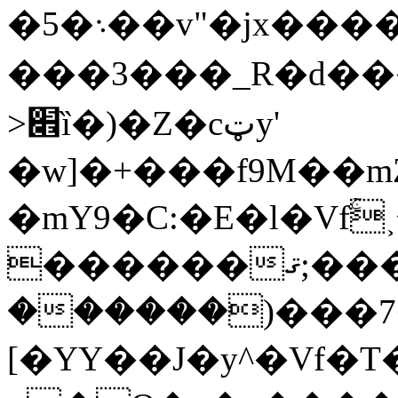
�5�܈��v"�jx����
���3���_R�d���U6
>׎ȉ�)�Z�cټy'
�w]�+���f9M��mZ
�mY9�C:�E�l�Vfۚ
������ޤ;�����u5�U|ZX������J�>k�$�&1Z0�,A���֛U0`ۨ
������)���7�ҶR~
[�YY��J�y^�Vf�T�ل���V�I.*!Sf̚v+3�+�Rf����GfaL�Lv�