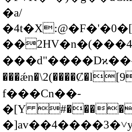
�a/
�4t�X:@�F�'�0�
��2HV�n�(���
���d"����Dϰ��-
���ǽn�\2(����Ȼ�l
f���Cn��-
�[Υ #����
�]av��4����3�˅