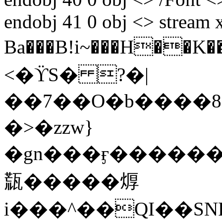
endobj 41 0 obj <> stre
Ba���B!i~���H��K��~e[����{��޻�ˑ]3;ҌF
<�ϔS� ?�|
��7��O�b���
�>�zzw}
�gn���ӻ������
㼹�����㷞
i���^��QI��SN