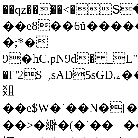
��qz����<�Տ
��e8��6ǔ�����6m5F
�;*�
9�hC.pN9d� _L"��
�I"2$_,sAD5sGD.ۦ����,]%���H����,�6$���J.W��
爼
��e$W�`��N�[
��>�䌟�(�`�� +��R�