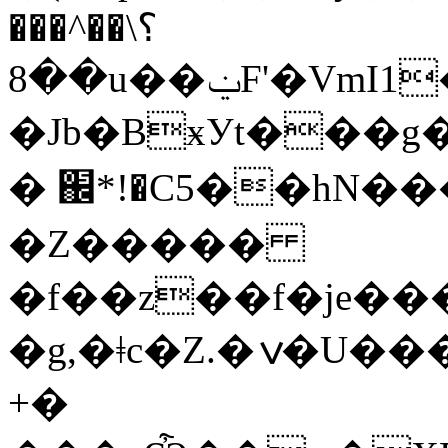
���^��\؟
��8u��ݔF'�VmI1�����@�B��x�v
�Jb�BӿУt���
� ֌*!�C5��hN�
�Z�����
�f��z��f�je�
�g,�ǂc�Z.�ݍ�U����0�1�����'�7��Խ��'��U��a�sG�"�Es�0S��uH.)�B1f,
+�