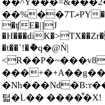
��^Y���=&���
��%��7TޜPY��\S���Y�X��܉
�ʧE�|]J
�H���diK�>TX��Zr�
�t��`!�ު�q�@Ǹ|
<R��P�~���v
���+�+A��g��
�Nh���Nd�B:т��ia8Z;҉�T���ޘ�����t�
턻�L�� ����͋�X!