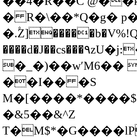
��4�R��C @�
� R�\��*Q�g� 
�.۫Z]�����b�V%!Q� 
����d�J��cs���٩zU�j:��9Ay�z��Q�x���BZ��
�_�)��wʹM6�� 
��I�� �S
M�[����*����$��]����
�&5��&^Z
T�M$*�G����l