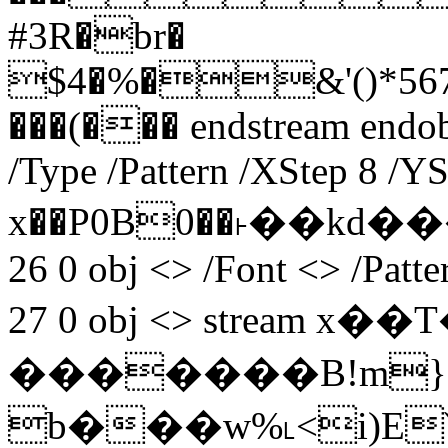
#3R�br�
$4�%�&'()*56789
���(��� endstream endobj
/Type /Pattern /XStep 8 /Y
x��P0B0��˫��kd���
26 0 obj <> /Font <> /Patt
27 0 obj <> stream x
�������B!m}
b���w%˪<i)Eˇ�