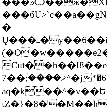
���ͽѼ��ж�XE
���бU>`c��a��gN
�
Ų���ߺ�y��6��iN�Fr՞bt��]���M�U��5X��q9��o,
(�O�w�����e2
Cut��b��I8��e
ޜ����;֕��7^�j*�6ݔ<�5 �� �v�绢
aq�k��^�v��
tZ�}�8��M��hJ�