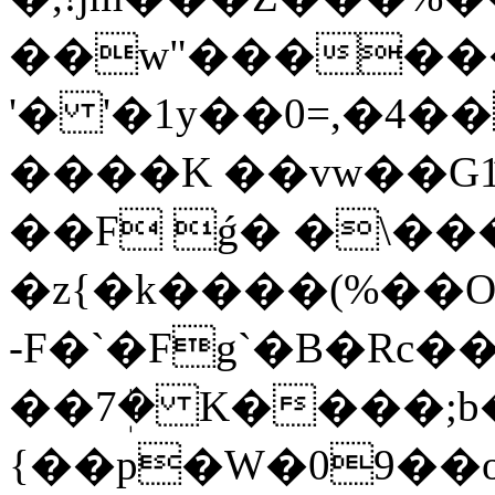
��w"������
'� '�1y��0=,�4�
����K ��vw��G1̋7D
��F ǵ� �\���h�/�ڎk�O
�z{�k����(%��O
-F�`�Fg`�B�Rc�
��7ܲ� K����;
{��p�W�09��o