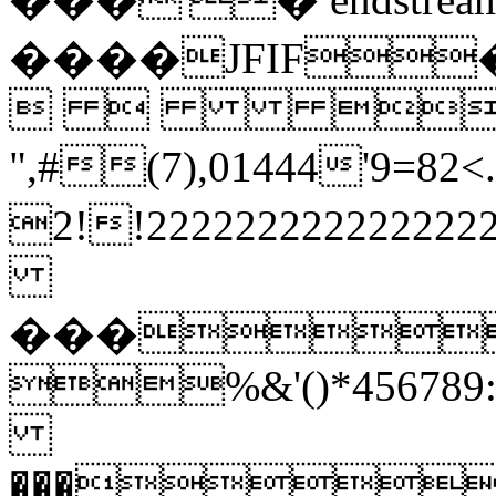
����JFIF
  
",#(7),01444'
2!!22222222222
���
%&'()*456789:
���