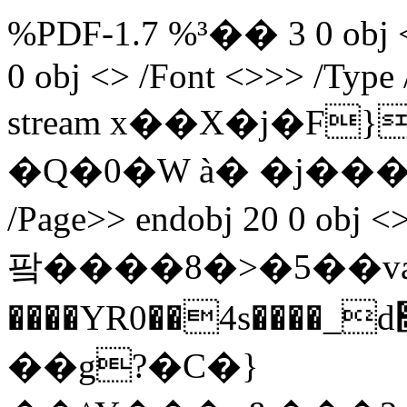
%PDF-1.7 %³�� 3 0 obj <>
0 obj <> /Font <>>> /Type 
stream x��X�j�F
�
Q�0�W à� �j��
/Page>> endobj 20 0 obj <> stre
팤����8 �>�5��vaa
����YR0��4s����
��g?�C�}