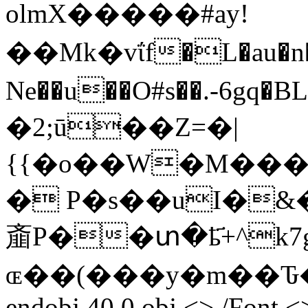
olmX�����#ay!
��Mk�vΐf�L�au�n�
Ne��u��O#s��.-6g
�2;ū��Z=�|
{{�o��W�M����
� P�s��uI�&�
齑P��տ�ҍ҃+^k7
ɶ��(���y�m��Ԏ�:�
endobj 40 0 obj <> /Font <