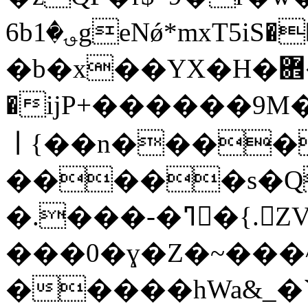
6b؈�1geNǿ*mxT5iS��������3���"!
�b�x��YX�H�܎�H�c@I5rhU�t�֬>ϸ�����\Ѱ����� |
�ijP+������9M�y���
ￜ{��n����
�����s�
�.���-�ߣ򡥊�{.ZVn\�����Ub|
���0�ɣ�Z�~���^
�����hWa&_�`