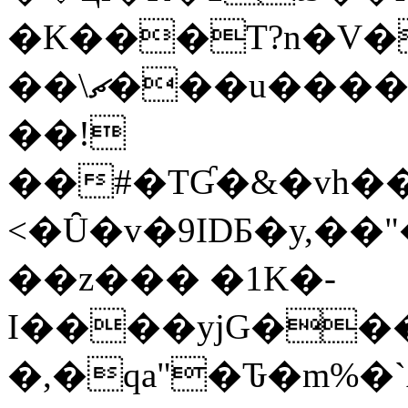
�K���T?n�V�
��\ޗ���u����o��V]5F���Z����χb��B��
��!
��#�TƓ�&�vh�
<�Ȗ�v�9IDƂ�y,�
��z��� �1K�-
I����yjG���
�,�qa"�Ԏ�m%�`A