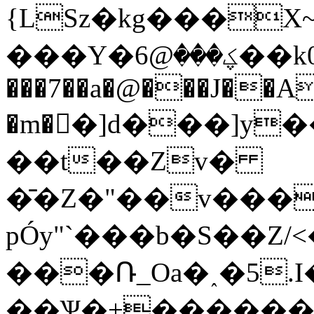
{LSz�kg���X~
���Y�ؼ���@6��k0
���7��a�@���J��A�
�m��]d���]y��
��t��Zv�
�̄�Z�"��v���
pÓy"`���b�S��Z/
���Ռ_Oa�˰�5.I
��Ѱ�+������