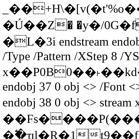
_��+H\�[v(�t'
�Ú��Ζ� �y�/0G�
�L�3i endstream endobj 
/Type /Pattern /XStep 8 /Y
x��P0B0��˫��kd�
endobj 37 0 obj <> /Font <
endobj 38 0 obj <> st
��Fs����P(���
�߱�ҵl�R�1t9��f