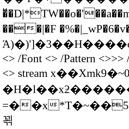
�ͮ�D|*TW��o�'��a��
���|�F �%�|_wP�6�
Ά)�)']�3��H����opI e
<> /Font <> /Pattern <>>> 
<> stream x��Xmk9 
�H�l��xƻ������}.�-HR��
=��x*T�~��
꾂