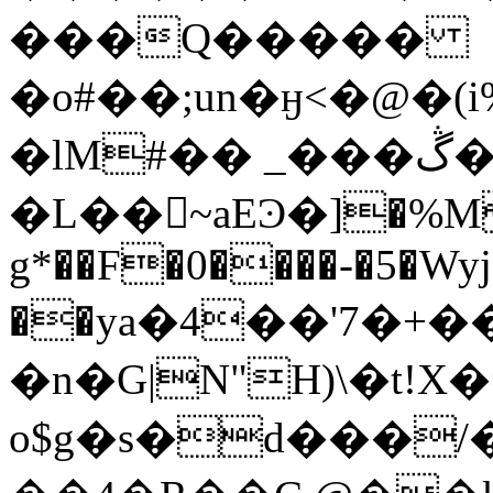
���Q�����
�o#��;un�ӈ<�@�
�lM#�� _���ڴ��Gz+
�L��󤴰~aEϿ�]�%M
g*��F�0����-�5�Wyj
��ya�4��'7�+��@mE�fz:�@3���\��D��
�n�G|N"H)\�t!X
o$g�s�d���/