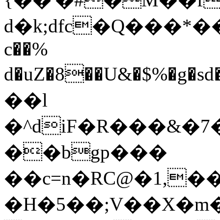
d�k;dfc�Q���*��B
c��%
d�uZ�8��U&�$%�g�sd�Q���5��+�JG�pݣd���,�Ԥ��
��l
�^diF�R���&�
��bgp���
��c=n�RC@�1,�
�H�5��;V��X�m