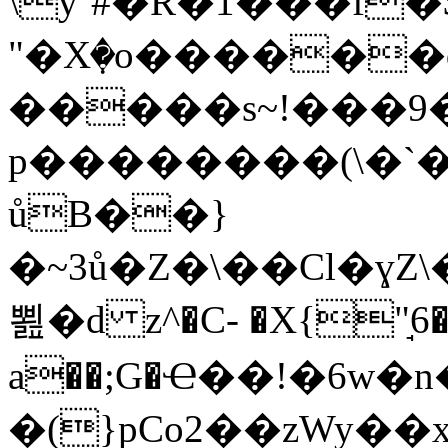
\y`#�R�1���f�
"�Xٜ�o�����
�����s~
!���9
p��������(\�`�
ůB��}
�~3ů�Z�\��Cl�ɣZ
뾢�d z^�C- �X{"̘6�
a��;G�Ҽ��!�6w�n
�(}pCo2��zWy��x�\=�AY0�,G�r