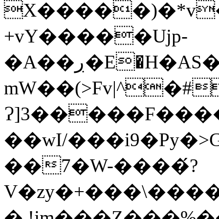
X�����)�*v
+vY�����Ujp-
�A��ڔ�E�Н�AS�t�s�FR\��ĥ�L+�l�L˳Rkc�+7�2�w��Z�D�����%P`�Ҡ
mW��(>Fv|^�#
Ɂ]3�����F����
��wI/���i9�Py�>
��7�W-����́?
V�zy�+���\����
�,!jm���Z���%��