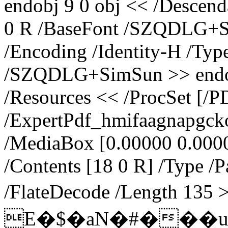
endobj 9 0 obj << /Descend
0 R /BaseFont /SZQDLG+S
/Encoding /Identity-H /Typ
/SZQDLG+SimSun >> endobj
/Resources << /ProcSet [/P
/ExpertPdf_hmifaagnapgcko
/MediaBox [0.00000 0.000
/Contents [18 0 R] /Type /P
/FlateDecode /Length 13
E�$�aN�#���u