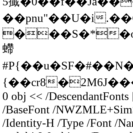
5㩥�0��f��Ja��
��pnu"��U�i.��
���S�*�o`
螮
#P{��u�SF�#��N
{��cr8�2M6J�
0 obj << /DescendantFonts 
/BaseFont /NWZMLE+SimSu
/Identity-H /Type /Font