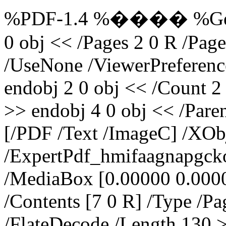
%PDF-1.4 %���� %Genera
0 obj << /Pages 2 0 R /P
/UseNone /ViewerPreference
endobj 2 0 obj << /Count 2 
>> endobj 4 0 obj << /Pare
[/PDF /Text /ImageC] /XOb
/ExpertPdf_hmifaagnapgcko
/MediaBox [0.00000 0.000
/Contents [7 0 R] /Type /Pa
/FlateDecode /Length 130 