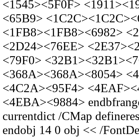
<1545><5F0F> <1911><
<65B9> <1C2C><1C2C><
<1FB8><1FB8><6982> <
<2D24><76EE> <2E37><2
<79F0> <32B1><32B1><
<368A><368A><8054> <
<4C2A><95F4> <4EAF><
<4EBA><9884> endbfran
currentdict /CMap definere
endobj 14 0 obj << /FontDe