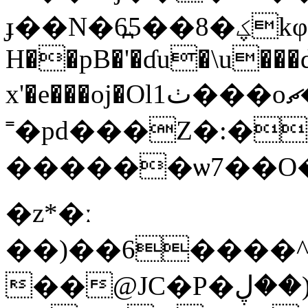
ɟ��N�6߽5��8�ؼkφ��Rr����l=*C�STy򩥥ֹRMj��
H��pB�'�ɗu�\u���
x'�e���oj�Olٺ1���oޗ��CC�C@��_��u�!
˭�pd���Z�:�
������ѡ7��O��
�z*�ː
��)��6����^
��@JC�P�ވ�(��ڸ(��#�Q�uYg��;ɹ��#\g`C��d���lC�.��PE