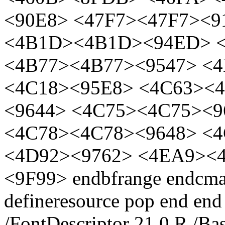
<90E8> <47F7><47F7><9
<4B1D><4B1D><94ED> 
<4B77><4B77><9547> <
<4C18><95E8> <4C63><
<9644> <4C75><4C75><9
<4C78><4C78><9648> <4
<4D92><9762> <4EA9><
<9F99> endbfrange endcm
defineresource pop end end
/FontDescriptor 21 0 R /