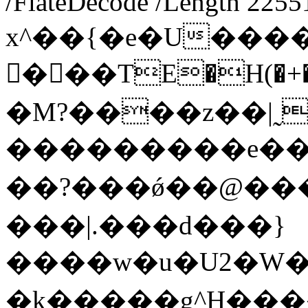
/FlateDecode /Length 2255
x^��{�e�U����s��q��k�sg
񔄱���TE�H(�+��(�pT�"8!
�M?����z��|˷
���������e�������
��?���ǿ��@��
���|.���d���}
����w�u�U2�W
�k�����g^H����