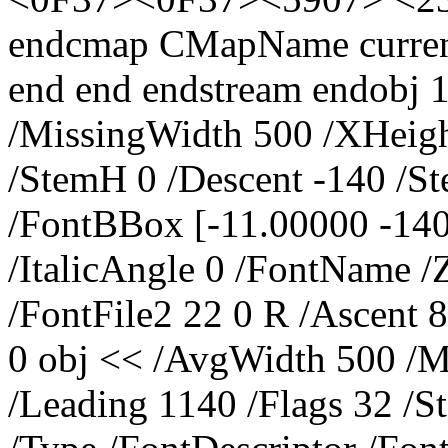
endcmap CMapName current
end end endstream endobj 
/MissingWidth 500 /XHeigh
/StemH 0 /Descent -140 /S
/FontBBox [-11.00000 -14
/ItalicAngle 0 /FontNam
/FontFile2 22 0 R /Ascent 
0 obj << /AvgWidth 500 /M
/Leading 1140 /Flags 32 /