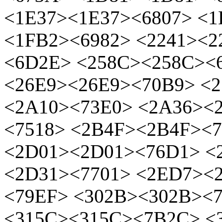
<1E37><1E37><6807> <1
<1FB2><6982> <2241><2
<6D2E> <258C><258C><
<26E9><26E9><70B9> <2
<2A10><73E0> <2A36><
<7518> <2B4F><2B4F><7
<2D01><2D01><76D1> <
<2D31><7701> <2ED7><
<79EF> <302B><302B><
<315C><315C><7B2C> <