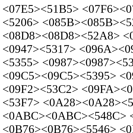
<07E5><51B5> <07F6><0
<5206> <085B><085B><
<08D8><08D8><52A8> <
<0947><5317> <096A><0
<5355> <0987><0987><5
<09C5><09C5><5395> <
<09F2><53C2> <09FA><
<53F7> <0A28><0A28><
<0ABC><0ABC><548C> 
<0B76><0B76><5546> <