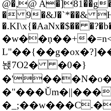
@�,@ A�]81��g�
� 9�&J�`*��& H
�.KI\x{�AaNx�$�� �?�
�w��ņ��+�=n
L"��{��g�ox�?]�
놵7O2� �0�}
�'���N�o���60��.I�v��
�"���Ǔm�||��
�_;��w���C.