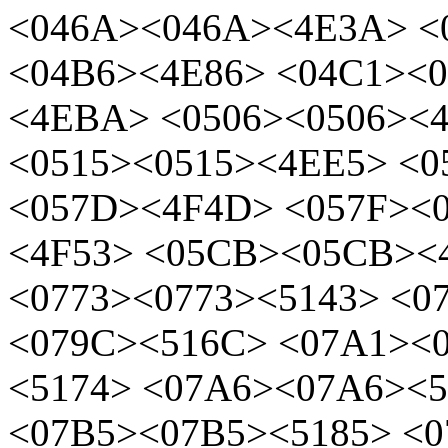
<046A><046A><4E3A> <
<04B6><4E86> <04C1><
<4EBA> <0506><0506><
<0515><0515><4EE5> <0
<057D><4F4D> <057F><0
<4F53> <05CB><05CB><
<0773><0773><5143> <0
<079C><516C> <07A1><
<5174> <07A6><07A6><5
<07B5><07B5><5185> <