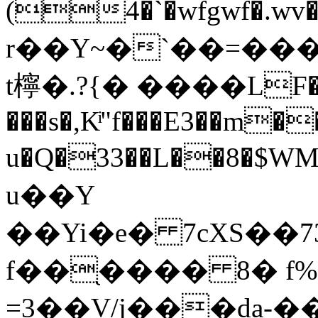
(4�`�wfgwf�.wv�vf�ٹ�w~�9�H�';W�� E
r��Y~�`��=��
t檸�.?{� ����LF�&
���s�,Kͥ"f���E3��m��
u�Q�33��L��8�$W
u��Y
��Yi�e� 7cXS��73�;��ˬ,�`�܌am�{�̀7m)
f��֖���� 8� f
=3��V/j���da-�