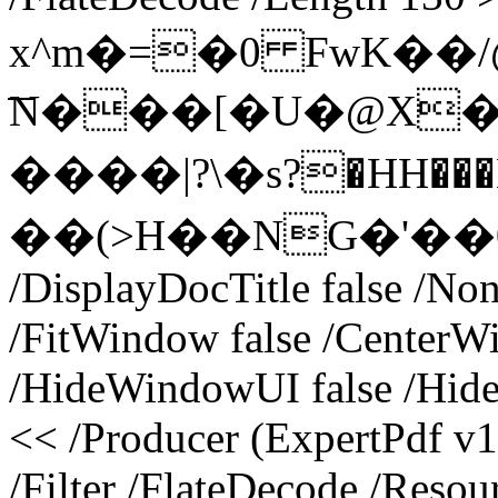
x^m�=�0 FwK��
͞N���[�U�@X�
����|?\�s?�HH��
��(>H��NG�'��0� end
/DisplayDocTitle false /N
/FitWindow false /CenterWi
/HideWindowUI false /Hide
<< /Producer (ExpertPdf v1
/Filter /FlateDecode /Resou