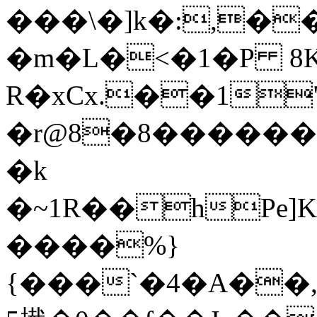
���\�]k�:,��
�m�L�<�1�P 8
R�xCx.��1
�r@8�8������
�k
�~1R��hPe]
����%}
{���`�4�A��,H