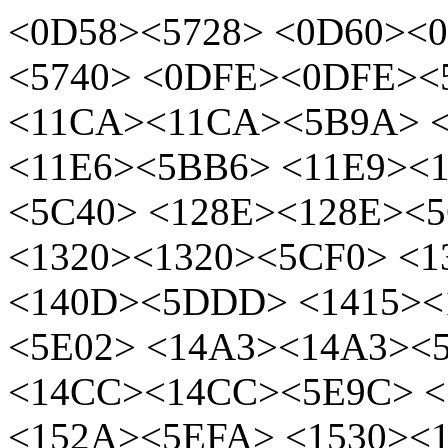
<0D58><5728> <0D60><
<5740> <0DFE><0DFE><
<11CA><11CA><5B9A> <
<11E6><5BB6> <11E9><1
<5C40> <128E><128E><
<1320><1320><5CF0> <1
<140D><5DDD> <1415><
<5E02> <14A3><14A3><
<14CC><14CC><5E9C> <
<152A><5EFA> <1530><1