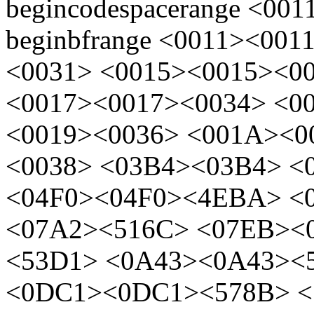
begincodespacerange <001
beginbfrange <0011><00
<0031> <0015><0015><0
<0017><0017><0034> <0
<0019><0036> <001A><0
<0038> <03B4><03B4>
<0
<04F0><04F0><4EBA> <
<07A2><516C> <07EB><
<53D1> <0A43><0A43><
<0DC1><0DC1><578B> <