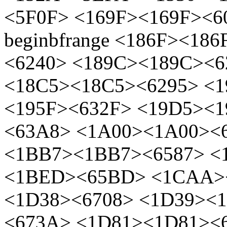
<5F0F> <169F><169F><60
beginbfrange <186F><18
<6240> <189C><189C><
<18C5><18C5><6295> <
<195F><632F> <19D5><
<63A8> <1A00><1A00><
<1BB7><1BB7><6587> <
<1BED><65BD> <1CAA>
<1D38><6708> <1D39><
<673A> <1D81><1D81><