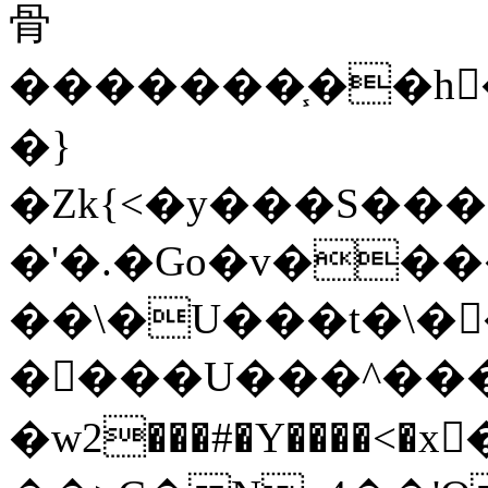
⾻
�������֧��h
�}
�Zk{<�y���S���
�'�.�Go�v��
��\�U���t�\�
����U���^��
�w2���#�Y����<�x�ٓⅿ