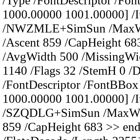
/Type /FontDescriptor /Fo
1000.00000 1001.00000] /I
/NWZMLE+SimSun /MaxWidt
/Ascent 859 /CapHeight 68
/AvgWidth 500 /MissingWid
1140 /Flags 32 /StemH 0 /
/FontDescriptor /FontBBox
1000.00000 1001.00000] /I
/SZQDLG+SimSun /MaxWidth
859 /CapHeight 683 >> endo