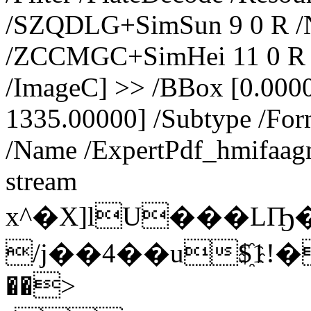
/SZQDLG+SimSun 9 0 R 
/ZCCMGC+SimHei 11 0 R >>
/ImageC] >> /BBox [0.000
1335.00000] /Subtype /For
/Name /ExpertPdf_hmifaag
stream
x^�X]lU���LҦ�
/j��4��u$҈1!�
��>