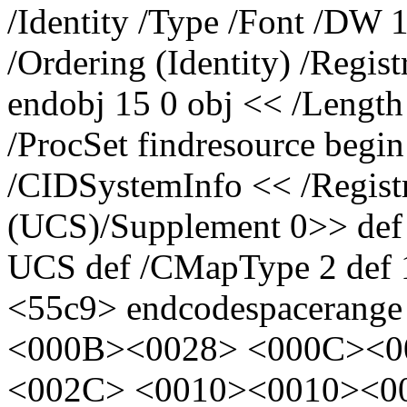
/Identity /Type /Font /DW
/Ordering (Identity) /Regi
endobj 15 0 obj << /Length
/ProcSet findresource begi
/CIDSystemInfo << /Regist
(UCS)/Supplement 0>> def
UCS def /CMapType 2 def 
<55c9> endcodespacerange
<000B><0028> <000C><0
<002C> <0010><0010><0