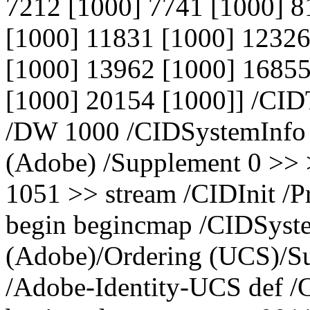
7212 [1000] 7741 [1000] 8
[1000] 11831 [1000] 12326
[1000] 13962 [1000] 16855
[1000] 20154 [1000]] /CID
/DW 1000 /CIDSystemInfo <<
(Adobe) /Supplement 0 >> 
1051 >> stream /CIDInit /Pr
begin begincmap /CIDSyste
(Adobe)/Ordering (UCS)/
/Adobe-Identity-UCS def /