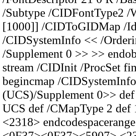
/Subtype /CIDFontType2 /
[1000]] /CIDToGIDMap /Id
/CIDSystemInfo << /Orderin
/Supplement 0 >> >> endob
stream /CIDInit /ProcSet fi
begincmap /CIDSystemInfo 
(UCS)/Supplement 0>> def
UCS def /CMapType 2 def 
<2318> endcodespacerang
<0F37><0F37><5907> <23