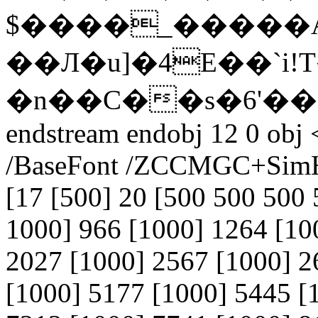
$����_�����
��Л�u]�4E��`i
�n��C��s�6'��
endstream endobj 12 0 obj 
/BaseFont /ZCCMGC+SimHe
[17 [500] 20 [500 500 500
1000] 966 [1000] 1264 [10
2027 [1000] 2567 [1000] 2
[1000] 5177 [1000] 5445 [