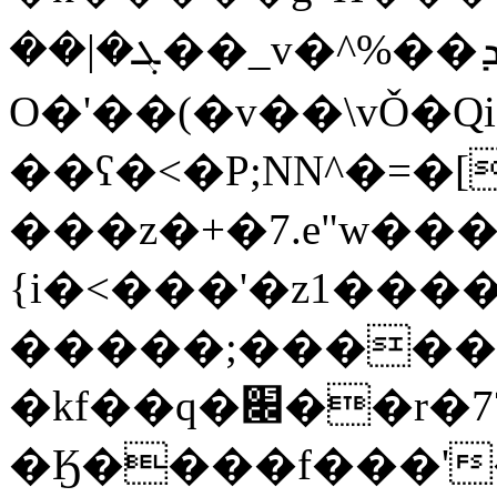
��|�ܓ��_v�^%��ܕW��_���]��䒇
O�'��(�v��\vǑ�Qi
��ʕ�<�P;NN^�=�
���z�+�7.e"w��
{i�<���'�z1���
�����;��������e3n۽�j4ګ֗�<6W����� ��z�Ho����C<����|
�kf��q�׌��r�7?�o�/
�Ӄ����f���'