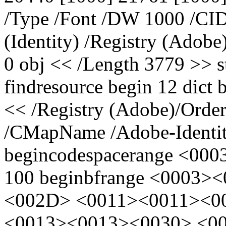
/Type /Font /DW 1000 /CID
(Identity) /Registry (Adob
0 obj << /Length 3779 >> s
findresource begin 12 dict
<< /Registry (Adobe)/Orde
/CMapName /Adobe-Identit
begincodespacerange <000
100 beginbfrange <0003>
<002D> <0011><0011><0
<0013><0013><0030> <0