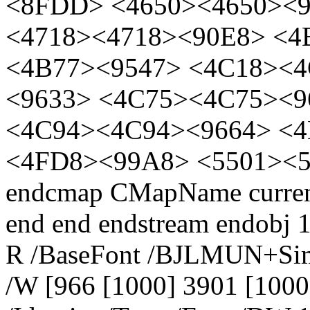
<8FDD> <4650><4650><9
<4718><4718><90E8> <
<4B77><9547> <4C18><
<9633> <4C75><4C75><9
<4C94><4C94><9664> <
<4FD8><99A8> <5501><5
endcmap CMapName current
end end endstream endobj 1
R /BaseFont /BJLMUN+Sim
/W [966 [1000] 3901 [100