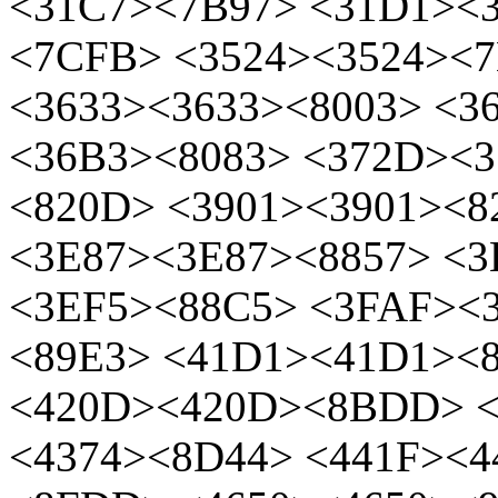
<31C7><7B97> <31D1><
<7CFB> <3524><3524><
<3633><3633><8003> <3
<36B3><8083> <372D><
<820D> <3901><3901><
<3E87><3E87><8857> <
<3EF5><88C5> <3FAF><3
<89E3> <41D1><41D1><
<420D><420D><8BDD> <
<4374><8D44> <441F><