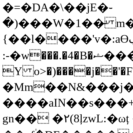
�=�DA�\��jE�֊
�)���W�1��̵ m
{��l����'v�:aϴڥM��ß�ފ򧺓[�v��nس�
:-�w���.�4�B�ޝ�����mN�h�7
Y o>�)����j��'�Fo��\W
�Mm��N&���j�
����aIN��s���+
gn�� �٢(8ļzwL:�ωț �Zn.���6l~� ]�