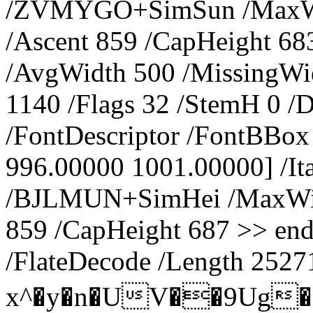
/ZVMYGO+SimSun /MaxWidt
/Ascent 859 /CapHeight 68
/AvgWidth 500 /MissingWid
1140 /Flags 32 /StemH 0 /
/FontDescriptor /FontBBox
996.00000 1001.00000] /It
/BJLMUN+SimHei /MaxWidth
859 /CapHeight 687 >> endo
/FlateDecode /Length 2527
x^�y�n�UV��9Ug������y�w߽�[ݭVjM�j��i�Ȩ