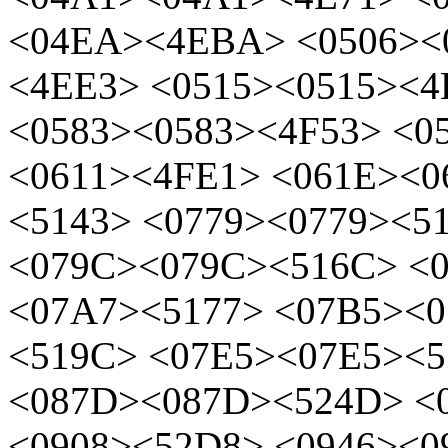
<04EA><4EBA> <0506><
<4EE3> <0515><0515><4
<0583><0583><4F53> <0
<0611><4FE1> <061E><0
<5143> <0779><0779><5
<079C><079C><516C> <
<07A7><5177> <07B5><
<519C> <07E5><07E5><5
<087D><087D><524D> <
<0908><52D8> <0946><0