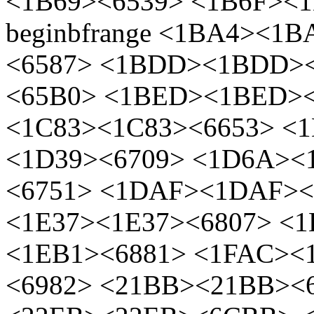
<1B69><6539> <1B6F><1B
beginbfrange <1BA4><1
<6587> <1BDD><1BDD>
<65B0> <1BED><1BED><
<1C83><1C83><6653> <
<1D39><6709> <1D6A><
<6751> <1DAF><1DAF><
<1E37><1E37><6807> <1
<1EB1><6881> <1FAC><
<6982> <21BB><21BB><