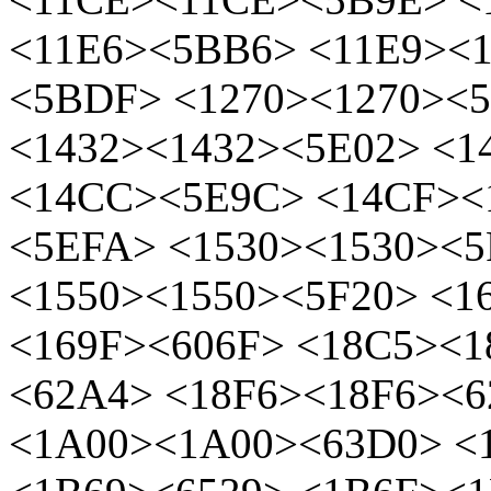
<11E6><5BB6> <11E9><
<5BDF> <1270><1270><
<1432><1432><5E02> <
<14CC><5E9C> <14CF><
<5EFA> <1530><1530><5
<1550><1550><5F20> <1
<169F><606F> <18C5><1
<62A4> <18F6><18F6><
<1A00><1A00><63D0> <