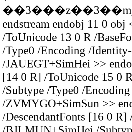
��3���z��3��m
endstream endobj 11 0 obj 
/ToUnicode 13 0 R /BaseF
/Type0 /Encoding /Identity
/JAUEGT+SimHei >> endobj
[14 0 R] /ToUnicode 15 
/Subtype /Type0 /Encoding 
/ZVMYGO+SimSun >> endo
/DescendantFonts [16 0 R]
/BJLMUN+SimHei /Subtype 