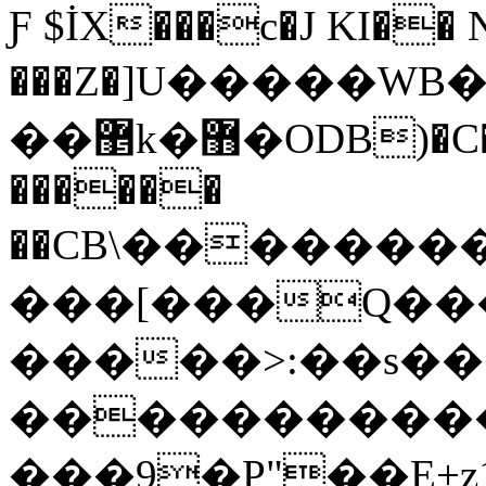
Ƒ $İX���c�J KI��
���Z�]U�����WB
��޵k�޻�ODB)�C�E�u���~rm��B��b�����>�������ӊ|
������
��CB\�������
���[���Q���
�����>:��s��
�����������
���9�P"��E+