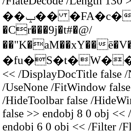
/FlateDecode /Length 1
��ݒ�� �FA�c�&F�G�Ҕ$T8>��*!���_I!
�Cr���9j�t#�@/
��"K�aM��xY��ē�V
�fu�S�t�W��(1 e
<< /DisplayDocTitle false 
/UseNone /FitWindow false
/HideToolbar false /HideW
false >> endobj 8 0 obj <<
endobj 6 0 obj << /Filter /