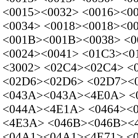
<0015><0032> <0016><0
<0034> <0018><0018><0
<001B><001B><0038> <0
<0024><0041> <01C3><0
<3002> <02C4><02C4>
<0
<02D6><02D6>
<02D7><
<043A><043A><4E0A> <
<044A><4E1A> <0464><
<4E3A> <046B><046B><
<04A1><04A1><4E71> <