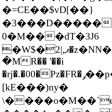
�=CE��$vD[��}
������8�"׹ޗ֖1/
�0M���dT�3J6
�W$�ޕ,|2�z�NN���wB�Rq�6�A��]�.5^�ܻ��������$`X�٬!
�MR�� '��i
�rj�.�00�Pz�FR�ݛ��p������95ʶQ{��.o?d����|
[kE���)ny�
\����o�M��`e