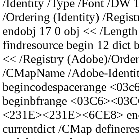
/Identity /Type /Font /DW
/Ordering (Identity) /Regi
endobj 17 0 obj << /Length
findresource begin 12 dict
<< /Registry (Adobe)/Orde
/CMapName /Adobe-Identit
begincodespacerange <03c
beginbfrange <03C6><03C
<231E><231E><6CE8> en
currentdict /CMap definere