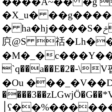
����A~�� �g 
�X_u� ��g����/
� ha�hj����S�ݗ��xi�)�*^/�\:�C8��
㡶@S 䄆�Lh��
�M�_�c���Y���
`q��a��E�2�-\
�Ou ���_�V��D϶
����3��zLGwjÖ�G��*
׀ʕ��%�������O�F_������ETN�s��