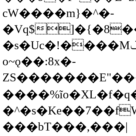
cW����m}�^�-
�Vq$]�{�8�
�s�Uc�!����Mݢ������z�
o~ǫ��:8x�-
ZS�������E"���
����%ĩο�XL�f�q
�^�s�Ke��7��f
���bT���,���|