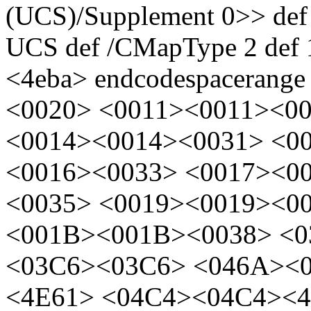
(UCS)/Supplement 0>> def
UCS def /CMapType 2 def 
<4eba> endcodespacerange
<0020> <0011><0011><0
<0014><0014><0031> <0
<0016><0033> <0017><0
<0035> <0019><0019><0
<001B><001B><0038> <
<03C6><03C6>
<046A><0
<4E61> <04C4><04C4><