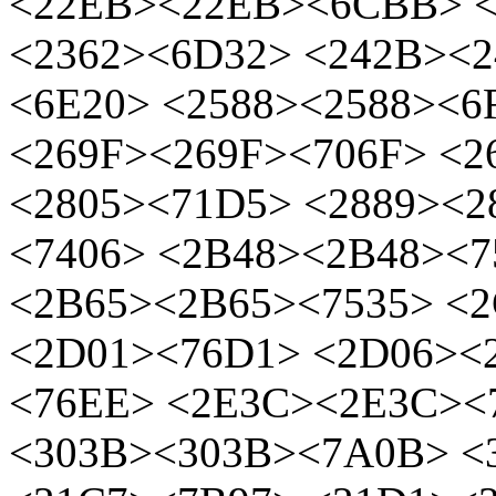
<22EB><22EB><6CBB> <
<2362><6D32> <242B><
<6E20> <2588><2588><6
<269F><269F><706F> <2
<2805><71D5> <2889><2
<7406> <2B48><2B48><7
<2B65><2B65><7535> <
<2D01><76D1> <2D06><
<76EE> <2E3C><2E3C><
<303B><303B><7A0B> <