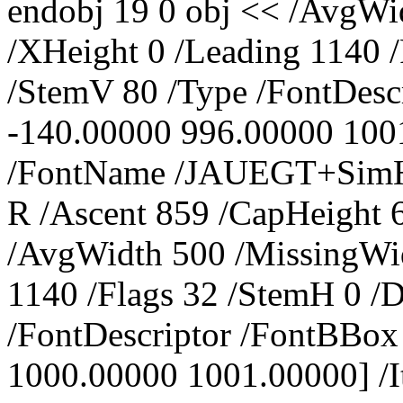
endobj 19 0 obj << /AvgWi
/XHeight 0 /Leading 1140 /
/StemV 80 /Type /FontDesc
-140.00000 996.00000 1001
/FontName /JAUEGT+SimHe
R /Ascent 859 /CapHeight 
/AvgWidth 500 /MissingWid
1140 /Flags 32 /StemH 0 /
/FontDescriptor /FontBBox
1000.00000 1001.00000] /I