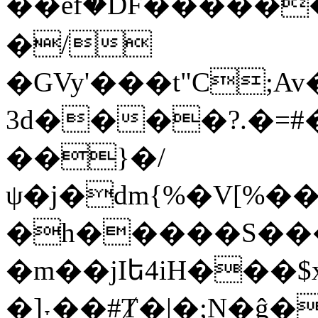
��ef۠�DF�����
�/
�GVy'���t"C;
3d����?.�=#�
��}�/
ψ�j�dm{%�V[%�
�h�����S�
�m��jΙե4iH���$
�]˕��#Ⱦ�|�;N�ĝ�