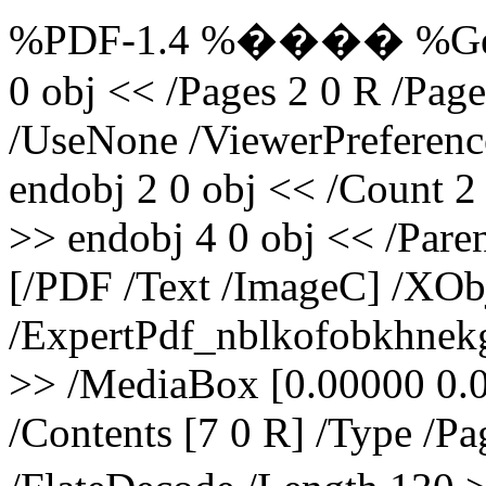
%PDF-1.4 %���� %Genera
0 obj << /Pages 2 0 R /P
/UseNone /ViewerPreference
endobj 2 0 obj << /Count 2 
>> endobj 4 0 obj << /Pare
[/PDF /Text /ImageC] /XOb
/ExpertPdf_nblkofobkhnek
>> /MediaBox [0.00000 0.
/Contents [7 0 R] /Type /Pa