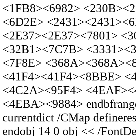
<1FB8><6982> <230B><
<6D2E> <2431><2431><
<2E37><2E37><7801> <3
<32B1><7C7B> <3331><
<7F8E> <368A><368A><
<41F4><41F4><8BBE> <
<4C2A><95F4> <4EAF><
<4EBA><9884> endbfran
currentdict /CMap definere
endobj 14 0 obj << /FontDe