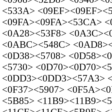
<533A> <09EF><09EF><
<09FA><09FA><53CA> <
<0A28><53F8> <0A3C><
<0ABC><548C> <0AD8>
<0D38><5708> <0D58><
<5730> <0D70><0D70><5
<0DD3><0DD3><57A3> <
<0F37><5907> <0F5A><
<5B85> <11B9><11B9><
<11CE><11CE><5B9E> <