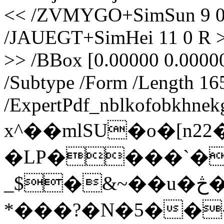
<< /ZVMYGO+SimSun 9 0
/JAUEGT+SimHei 11 0 R >>
>> /BBox [0.00000 0.0000
/Subtype /Form /Length 16
/ExpertPdf_nblkofobkhnek
x^��mlSU�o�[n2
�LP����`��
_$�&~��u�څ���kow���=��y�9�9����#�?
*���?�N�5���T�G߀/�