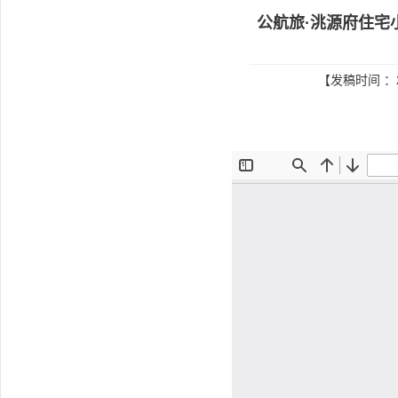
公航旅·洮源府住宅
【发稿时间 ：2