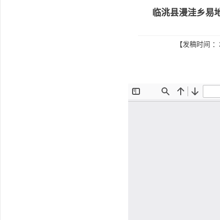
临洮县漫洼乡易
【发稿时间 ：2