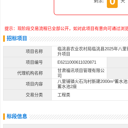
0
剩余:
天
提示：现阶段交易流程已全部公开，如对此项目有意向可通过浏
招标项目
临洮县农业农村局临洮县2025年八
项目名称
升项目
项目编号
E6211000611020871
甘肃福讯项目管理有限公
代理机构名称
司
八里铺镇火石沟村新建2000m³蓄水池
项目内容
蓄水池2座
交易分类
工程类
标段信息