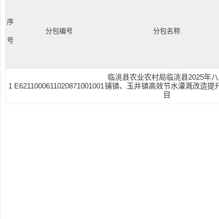
序
分包编号
分包名称
号
临洮县农业农村局临洮县2025年
1
E6211000611020871001001
铺镇、玉井镇高效节水灌溉改造提
目