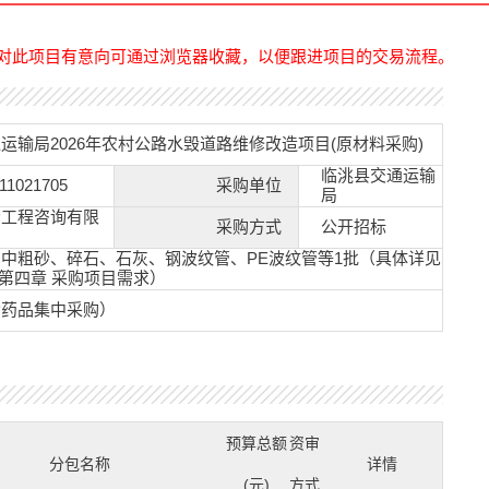
对此项目有意向可通过浏览器收藏，以便跟进项目的交易流程。
运输局2026年农村公路水毁道路维修改造项目(原材料采购)
临洮县交通运输
11021705
采购单位
局
扬工程咨询有限
采购方式
公开招标
中粗砂、碎石、石灰、钢波纹管、PE波纹管等1批（具体详见
第四章 采购项目需求）
含药品集中采购）
预算总额
资审
分包名称
详情
(元)
方式