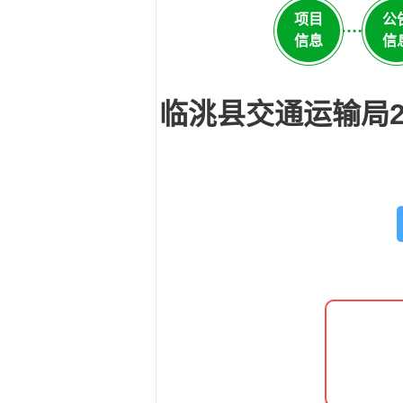
项目
公
信息
信
临洮县交通运输局2