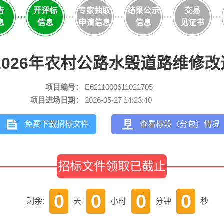
告
开评标
专家抽取
结果公示
交易
息
信息
申请信息
信息
见证书
026年农村公路水毁道路维修改
项目编号：
E6211000611021705
项目进场日期：
2026-05-27 14:23:40
免费下载招标文件
查看标段（分包）情况
招标文件领取已截止
0
0
0
0
剩余:
天
小时
分钟
秒