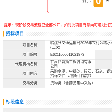
0
剩余:
天
提示：现阶段交易流程已全部公开，如对此项目有意向可通过浏
招标项目
临洮县交通运输局2026年农村公路水
项目名称
(二次)
项目编号
E6211000611021873
甘肃铭智扬工程咨询有限
代理机构名称
公司
采购水泥、中粗砂、碎石、石灰、钢波
项目内容
招标文件 采购项目需求）
交易分类
货物类（含药品集中采购）
标段信息