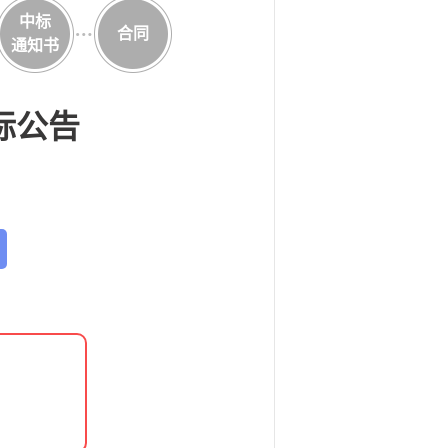
中标
合同
通知书
标公告