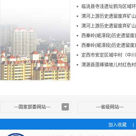
临洮县寺洼遗址鸦沟区域环
渭河上游历史遗留废弃矿山
渭河上游历史遗留废弃矿山
西秦岭(岷漳段)历史遗留
西秦岭(岷漳段)历史遗留
定西市安定区城中村（中川
渭源县莲峰镇坡儿村红色村
---国家部委网站---
---省级网站---
加入收藏
|